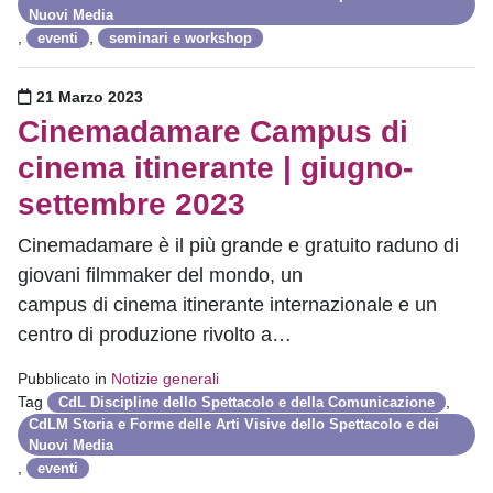
Nuovi Media
,
,
eventi
seminari e workshop
Pubblicato il
21 Marzo 2023
Cinemadamare Campus di
cinema itinerante | giugno-
settembre 2023
Cinemadamare è il più grande e gratuito raduno di
giovani filmmaker del mondo, un
campus di cinema itinerante internazionale e un
centro di produzione rivolto a…
Pubblicato in
Notizie generali
Tag
,
CdL Discipline dello Spettacolo e della Comunicazione
CdLM Storia e Forme delle Arti Visive dello Spettacolo e dei
Nuovi Media
,
eventi