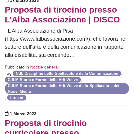
Pubblicato il
17 Marzo 2023
Proposta di tirocinio presso
L’Alba Associazione | DISCO
L’Alba Associazione di Pisa
(https://www.lalbassociazione.com/), che lavora nel
settore dell’arte e della comunicazione in rapporto
alla disabilità, sta cercando…
Pubblicato in
Notizie generali
Tag
,
CdL Discipline dello Spettacolo e della Comunicazione
,
CdLM Storia e Forme delle Arti Visive
CdLM Storia e Forme delle Arti Visive dello Spettacolo e dei
Nuovi Media
,
tirocini
Pubblicato il
1 Marzo 2023
Proposta di tirocinio
curricolare presso