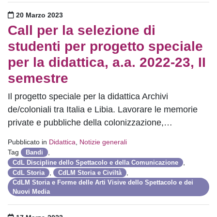
Pubblicato il
20 Marzo 2023
Call per la selezione di
studenti per progetto speciale
per la didattica, a.a. 2022-23, II
semestre
Il progetto speciale per la didattica Archivi
de/coloniali tra Italia e Libia. Lavorare le memorie
private e pubbliche della colonizzazione,…
Pubblicato in
Didattica
,
Notizie generali
Tag
,
Bandi
,
CdL Discipline dello Spettacolo e della Comunicazione
,
,
CdL Storia
CdLM Storia e Civiltà
CdLM Storia e Forme delle Arti Visive dello Spettacolo e dei
Nuovi Media