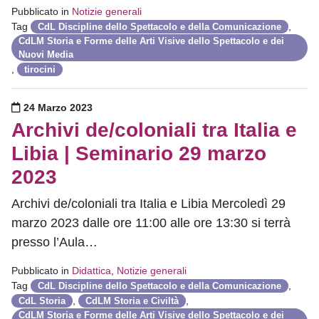
Pubblicato in
Notizie generali
Tag
,
CdL Discipline dello Spettacolo e della Comunicazione
CdLM Storia e Forme delle Arti Visive dello Spettacolo e dei
Nuovi Media
,
tirocini
Pubblicato il
24 Marzo 2023
Archivi de/coloniali tra Italia e
Libia | Seminario 29 marzo
2023
Archivi de/coloniali tra Italia e Libia Mercoledì 29
marzo 2023 dalle ore 11:00 alle ore 13:30 si terrà
presso l’Aula…
Pubblicato in
Didattica
,
Notizie generali
Tag
,
CdL Discipline dello Spettacolo e della Comunicazione
,
,
CdL Storia
CdLM Storia e Civiltà
CdLM Storia e Forme delle Arti Visive dello Spettacolo e dei