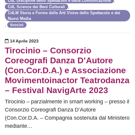
,
CdL Discipline dello Spettacolo e della Comunicazione
,
CdL Scienze dei Beni Culturali
CdLM Storia e Forme delle Arti Visive dello Spettacolo e dei
Nuovi Media
,
tirocini
Pubblicato il
14 Aprile 2023
Tirocinio – Consorzio
Coreografi Danza D’Autore
(Con.Cor.D.A.) e Associazione
Movimentoinactor Teatrodanza
– Festival NavigArte 2023
Tirocinio – parzialmente in smart working – presso il
Consorzio Coreografi Danza D’Autore
(Con.Cor.D.A. – Compagnia sostenuta dal Ministero
mediante…