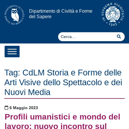
Vai al contenuto
Dipartimento di Civiltà e Forme
del Sapere
Ce
Cer
Tag:
CdLM Storia e Forme delle
Arti Visive dello Spettacolo e dei
Nuovi Media
Pubblicato il
6 Maggio 2023
Profili umanistici e mondo del
lavoro: nuovo incontro sul