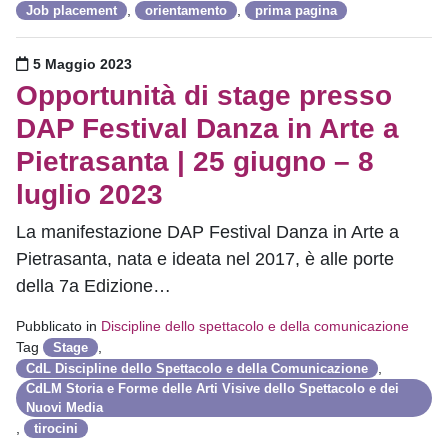
,
,
Job placement
orientamento
prima pagina
Pubblicato il
5 Maggio 2023
Opportunità di stage presso
DAP Festival Danza in Arte a
Pietrasanta | 25 giugno – 8
luglio 2023
La manifestazione DAP Festival Danza in Arte a
Pietrasanta, nata e ideata nel 2017, è alle porte
della 7a Edizione…
Pubblicato in
Discipline dello spettacolo e della comunicazione
Tag
,
Stage
,
CdL Discipline dello Spettacolo e della Comunicazione
CdLM Storia e Forme delle Arti Visive dello Spettacolo e dei
Nuovi Media
,
tirocini