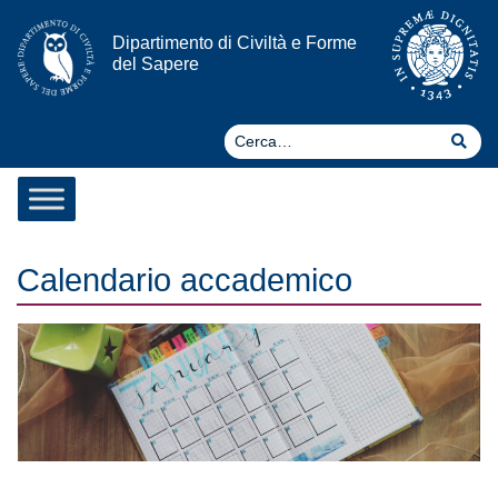
Vai al contenuto
Dipartimento di Civiltà e Forme
del Sapere
Ce
Cer
Calendario accademico