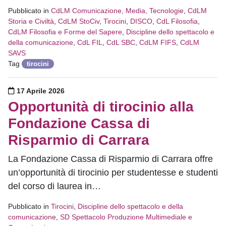
Pubblicato in
CdLM Comunicazione, Media, Tecnologie
,
CdLM
Storia e Civiltà
,
CdLM StoCiv
,
Tirocini
,
DISCO
,
CdL Filosofia
,
CdLM Filosofia e Forme del Sapere
,
Discipline dello spettacolo e
della comunicazione
,
CdL FIL
,
CdL SBC
,
CdLM FIFS
,
CdLM
SAVS
Tag
tirocini
Pubblicato il
17 Aprile 2026
Opportunità di tirocinio alla
Fondazione Cassa di
Risparmio di Carrara
La Fondazione Cassa di Risparmio di Carrara offre
un’opportunità di tirocinio per studentesse e studenti
del corso di laurea in…
Pubblicato in
Tirocini
,
Discipline dello spettacolo e della
comunicazione
,
SD Spettacolo Produzione Multimediale e