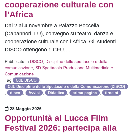
cooperazione culturale con
l’Africa
Dal 2 al 4 novembre a Palazzo Boccella
(Capannori, LU), convegno su teatro, danza e
cooperazione culturale con l’Africa. Gli studenti
DISCO ottengono 1 CFU.…
Pubblicato in
DISCO
,
Discipline dello spettacolo e della
comunicazione
,
SD Spettacolo Produzione Multimediale e
Comunicazione
Tag
,
CdL DISCO
CdL Discipline dello Spettacolo e della Comunicazione (DISCO)
,
,
,
,
,
disco
Avvisi
Didattica
prima pagina
tirocini
Pubblicato il
28 Maggio 2026
Opportunità al Lucca Film
Festival 2026: partecipa alla