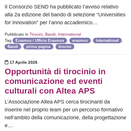
Il Consorzio SEND ha pubblicato l’avviso relativo
alla 2a edizione del bando di selezione “Universities
for Innovation” per l’anno accademico…
Pubblicato in
Tirocini
,
Bandi
,
International
Tag
,
,
,
Erasmus / Ufficio Erasmus
erasmus
International
,
,
Bandi
prima pagina
tirocini
Pubblicato il
17 Aprile 2026
Opportunità di tirocinio in
comunicazione ed eventi
culturali con Altea APS
L’Associazione Altea APS cerca tirocinanti da
inserire nel proprio team per un percorso formativo
nell’ambito della comunicazione, della progettazione
e…