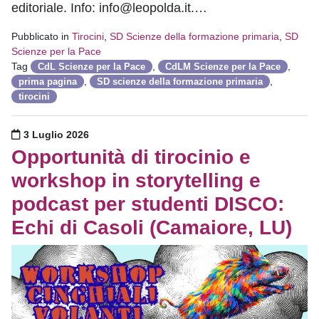
editoriale. Info: info@leopolda.it.…
Pubblicato in
Tirocini
,
SD Scienze della formazione primaria
,
SD
Scienze per la Pace
Tag
,
,
CdL Scienze per la Pace
CdLM Scienze per la Pace
,
,
prima pagina
SD scienze della formazione primaria
tirocini
Pubblicato il
3 Luglio 2026
Opportunità di tirocinio e
workshop in storytelling e
podcast per studenti DISCO:
Echi di Casoli (Camaiore, LU)