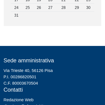
24
25
26
27
28
29
30
31
Sede amministrativa
Via Trieste 40, 56126 Pisa
P.I. 00286820501
C.F. 80003670504
Contatti
Redazione Web