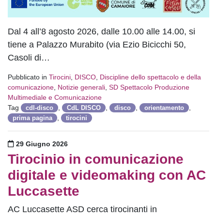
Dal 4 all’8 agosto 2026, dalle 10.00 alle 14.00, si
tiene a Palazzo Murabito (via Ezio Bicicchi 50,
Casoli di…
Pubblicato in
Tirocini
,
DISCO
,
Discipline dello spettacolo e della
comunicazione
,
Notizie generali
,
SD Spettacolo Produzione
Multimediale e Comunicazione
Tag
,
,
,
,
cdl-disco
CdL DISCO
disco
orientamento
,
prima pagina
tirocini
Pubblicato il
29 Giugno 2026
Tirocinio in comunicazione
digitale e videomaking con AC
Luccasette
AC Luccasette ASD cerca tirocinanti in