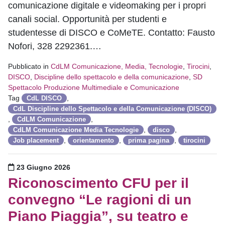
comunicazione digitale e videomaking per i propri
canali social. Opportunità per studenti e
studentesse di DISCO e CoMeTE. Contatto: Fausto
Nofori, 328 2292361.…
Pubblicato in
CdLM Comunicazione, Media, Tecnologie
,
Tirocini
,
DISCO
,
Discipline dello spettacolo e della comunicazione
,
SD
Spettacolo Produzione Multimediale e Comunicazione
Tag
,
CdL DISCO
CdL Discipline dello Spettacolo e della Comunicazione (DISCO)
,
,
CdLM Comunicazione
,
,
CdLM Comunicazione Media Tecnologie
disco
,
,
,
Job placement
orientamento
prima pagina
tirocini
Pubblicato il
23 Giugno 2026
Riconoscimento CFU per il
convegno “Le ragioni di un
Piano Piaggia”, su teatro e