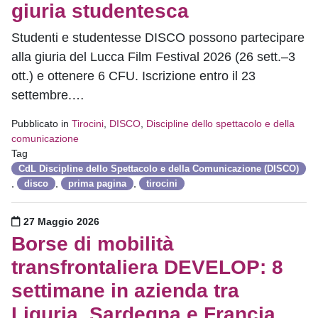
giuria studentesca
Studenti e studentesse DISCO possono partecipare
alla giuria del Lucca Film Festival 2026 (26 sett.–3
ott.) e ottenere 6 CFU. Iscrizione entro il 23
settembre.…
Pubblicato in
Tirocini
,
DISCO
,
Discipline dello spettacolo e della
comunicazione
Tag
CdL Discipline dello Spettacolo e della Comunicazione (DISCO)
,
,
,
disco
prima pagina
tirocini
Pubblicato il
27 Maggio 2026
Borse di mobilità
transfrontaliera DEVELOP: 8
settimane in azienda tra
Liguria, Sardegna e Francia