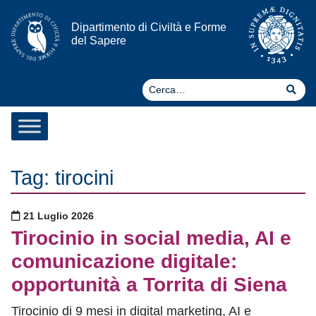
Vai al contenuto
Dipartimento di Civiltà e Forme
del Sapere
Ce
Cer
Tag:
tirocini
Pubblicato il
21 Luglio 2026
Tirocinio in social media, AI e
comunicazione digitale:
opportunità a Torrita di Siena
Tirocinio di 9 mesi in digital marketing, AI e