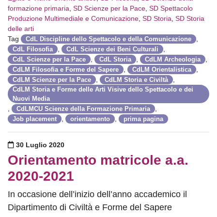
formazione primaria
,
SD Scienze per la Pace
,
SD Spettacolo
Produzione Multimediale e Comunicazione
,
SD Storia
,
SD Storia
delle arti
Tag
,
CdL Discipline dello Spettacolo e della Comunicazione
,
,
CdL Filosofia
CdL Scienze dei Beni Culturali
,
,
,
CdL Scienze per la Pace
CdL Storia
CdLM Archeologia
,
,
CdLM Filosofia e Forme del Sapere
CdLM Orientalistica
,
,
CdLM Scienze per la Pace
CdLM Storia e Civiltà
CdLM Storia e Forme delle Arti Visive dello Spettacolo e dei
Nuovi Media
,
,
CdLMCU Scienze della Formazione Primaria
,
,
Job placement
orientamento
prima pagina
Pubblicato il
30 Luglio 2020
Orientamento matricole a.a.
2020-2021
In occasione dell’inizio dell’anno accademico il
Dipartimento di Civiltà e Forme del Sapere