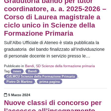
Gradutoria bando per tutor
coordinatore, a. a. 2025-2026 –
Corso di Laurea magistrale a
ciclo unico in Scienze della
Formazione Primaria
Sull’Albo Ufficiale di Ateneo è stata pubblicata la
graduatoria del bando finalizzato all’individuazione
di personale docente in servizio presso le…
Pubblicato in
Bandi
,
SD Scienze della formazione primaria
Tag
,
,
news
Bandi
,
CdLMCU Scienze della Formazione Primaria
,
Pietro Di Martino
prima pagina
Pubblicato il
5 Marzo 2024
Nuove classi di concorso per
l’accesso all’insegnamento