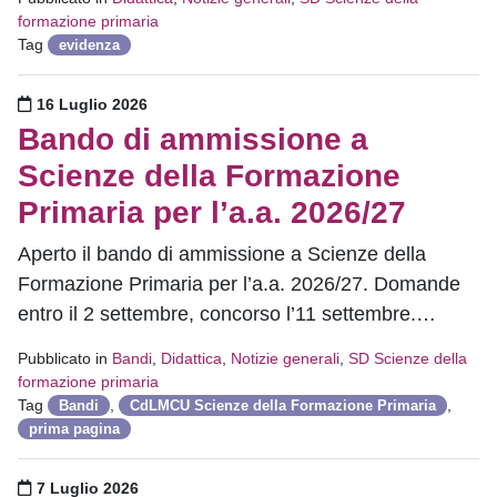
formazione primaria
Tag
evidenza
Pubblicato il
16 Luglio 2026
Bando di ammissione a
Scienze della Formazione
Primaria per l’a.a. 2026/27
Aperto il bando di ammissione a Scienze della
Formazione Primaria per l’a.a. 2026/27. Domande
entro il 2 settembre, concorso l’11 settembre.…
Pubblicato in
Bandi
,
Didattica
,
Notizie generali
,
SD Scienze della
formazione primaria
Tag
,
,
Bandi
CdLMCU Scienze della Formazione Primaria
prima pagina
Pubblicato il
7 Luglio 2026