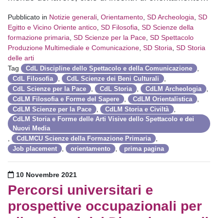
Pubblicato in
Notizie generali
,
Orientamento
,
SD Archeologia
,
SD
Egitto e Vicino Oriente antico
,
SD Filosofia
,
SD Scienze della
formazione primaria
,
SD Scienze per la Pace
,
SD Spettacolo
Produzione Multimediale e Comunicazione
,
SD Storia
,
SD Storia
delle arti
Tag
,
CdL Discipline dello Spettacolo e della Comunicazione
,
,
CdL Filosofia
CdL Scienze dei Beni Culturali
,
,
,
CdL Scienze per la Pace
CdL Storia
CdLM Archeologia
,
,
CdLM Filosofia e Forme del Sapere
CdLM Orientalistica
,
,
CdLM Scienze per la Pace
CdLM Storia e Civiltà
CdLM Storia e Forme delle Arti Visive dello Spettacolo e dei
Nuovi Media
,
,
CdLMCU Scienze della Formazione Primaria
,
,
Job placement
orientamento
prima pagina
Pubblicato il
10 Novembre 2021
Percorsi universitari e
prospettive occupazionali per