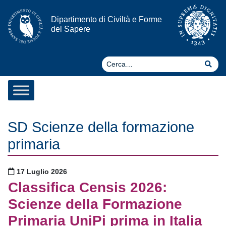
Vai al contenuto
Dipartimento di Civiltà e Forme
del Sapere
Ce
Cer
SD Scienze della formazione
primaria
Pubblicato il
17 Luglio 2026
Classifica Censis 2026:
Scienze della Formazione
Primaria UniPi prima in Italia