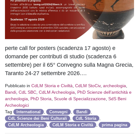
perte call for posters (scadenza 17 agosto) e
domande per contributi di studio (scadenza 6
settembre) per il 65° Convegno sulla Magna Grecia,
Taranto 24-27 settembre 2026.…
Pubblicato in
CdLM Storia e Civiltà
,
CdLM StoCiv
,
archeologia
,
Bandi
,
CdL SBC
,
CdLM Archeologia
,
PhD Scienze dell’antichità e
archeologia
,
PhD Storia
,
Scuole di Specializzazione
,
SdS Beni
Archeologici
Tag
,
,
,
International
Convegni
Bandi
,
,
CdL Scienze dei Beni Culturali
CdL Storia
,
,
CdLM Archeologia
CdLM Storia e Civiltà
prima pagina