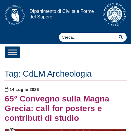
Vai al contenuto
Dipartimento di Civiltà e Forme
del Sapere
Ce
Cer
Tag:
CdLM Archeologia
Pubblicato il
14 Luglio 2026
65° Convegno sulla Magna
Grecia: call for posters e
contributi di studio