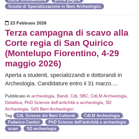
Scuola di Specializzazione in Beni Archeologici
Pubblicato il
23 Febbraio 2026
Terza campagna di scavo alla
Corte regia di San Quirico
(Montelupo Fiorentino, 4-29
maggio 2026)
Aperta a studenti, specializzandi e dottorandi in
Archeologia. Candidature entro il 31 marzo.…
Pubblicato in
archeologia
,
Bandi
,
CdL SBC
,
CdLM Archeologia
,
Didattica
,
PhD Scienze dell’antichità e archeologia
,
SD
Archeologia
,
SdS Beni Archeologici
Tag
,
,
CdL Scienze dei Beni Culturali
CdLM Archeologia
,
,
Federico Cantini
PhD Scienze dell'antichità e archeologia
,
scavi
SD archeologia