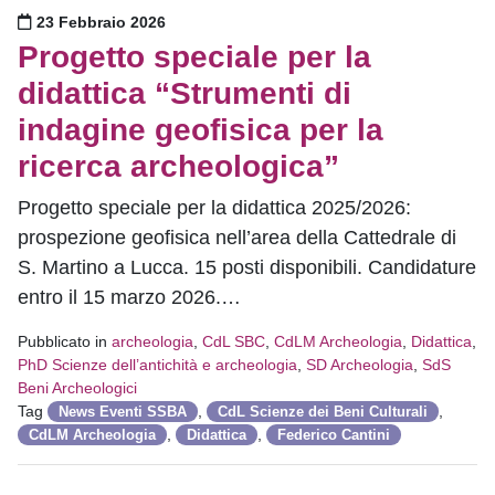
Pubblicato il
23 Febbraio 2026
Progetto speciale per la
didattica “Strumenti di
indagine geofisica per la
ricerca archeologica”
Progetto speciale per la didattica 2025/2026:
prospezione geofisica nell’area della Cattedrale di
S. Martino a Lucca. 15 posti disponibili. Candidature
entro il 15 marzo 2026.…
Pubblicato in
archeologia
,
CdL SBC
,
CdLM Archeologia
,
Didattica
,
PhD Scienze dell’antichità e archeologia
,
SD Archeologia
,
SdS
Beni Archeologici
Tag
,
,
News Eventi SSBA
CdL Scienze dei Beni Culturali
,
,
CdLM Archeologia
Didattica
Federico Cantini