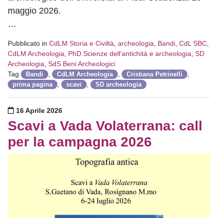
maggio 2026.
…
Pubblicato in
CdLM Storia e Civiltà
,
archeologia
,
Bandi
,
CdL SBC
,
CdLM Archeologia
,
PhD Scienze dell’antichità e archeologia
,
SD
Archeologia
,
SdS Beni Archeologici
Tag
,
,
,
Bandi
CdLM Archeologia
Cristiana Petrinelli
,
,
prima pagina
scavi
SD archeologia
Pubblicato il
16 Aprile 2026
Scavi a Vada Volaterrana: call
per la campagna 2026