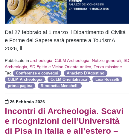
Dal 27 febbraio al 1 marzo il Dipartimento di Civiltà
e Forme del Sapere sarà presente a TourismA
2026, il…
Pubblicato in
archeologia
,
CdLM Archeologia
,
Notizie generali
,
SD
Archeologia
,
SD Egitto e Vicino Oriente antico
,
Terza missione
Tag
,
,
Conferenze e convegni
Anacleto D'Agostino
,
,
,
CdLM Archeologia
CdLM Orientalistica
Lisa Rosselli
,
prima pagina
Simonetta Menchelli
Pubblicato il
26 Febbraio 2026
Incontri di Archeologia. Scavi
e ricognizioni dell’Università
di Pisa in Italia e all’estero –