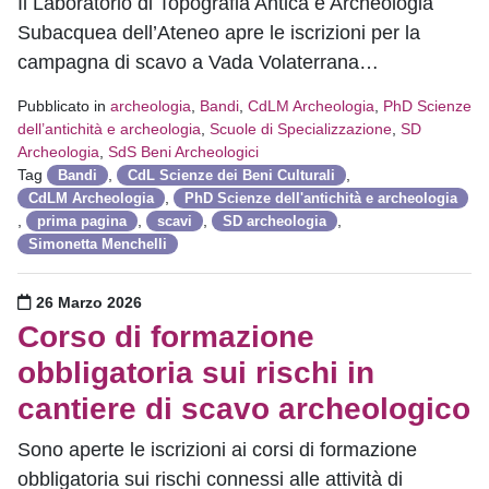
Il Laboratorio di Topografia Antica e Archeologia
Subacquea dell’Ateneo apre le iscrizioni per la
campagna di scavo a Vada Volaterrana…
Pubblicato in
archeologia
,
Bandi
,
CdLM Archeologia
,
PhD Scienze
dell’antichità e archeologia
,
Scuole di Specializzazione
,
SD
Archeologia
,
SdS Beni Archeologici
Tag
,
,
Bandi
CdL Scienze dei Beni Culturali
,
CdLM Archeologia
PhD Scienze dell'antichità e archeologia
,
,
,
,
prima pagina
scavi
SD archeologia
Simonetta Menchelli
Pubblicato il
26 Marzo 2026
Corso di formazione
obbligatoria sui rischi in
cantiere di scavo archeologico
Sono aperte le iscrizioni ai corsi di formazione
obbligatoria sui rischi connessi alle attività di