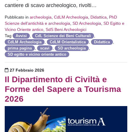
cantiere di scavo archeologico, rivolti…
Pubblicato in
archeologia
,
CdLM Archeologia
,
Didattica
,
PhD
Scienze dell’antichità e archeologia
,
SD Archeologia
,
SD Egitto e
Vicino Oriente antico
,
SdS Beni Archeologici
Tag
,
,
Avvisi
CdL Scienze dei Beni Culturali
,
,
,
CdLM Archeologia
CdLM Orientalistica
Didattica
,
,
,
prima pagina
scavi
SD archeologia
SD egitto e vicino oriente antico
Pubblicato il
27 Febbraio 2026
Il Dipartimento di Civiltà e
Forme del Sapere a Tourisma
2026