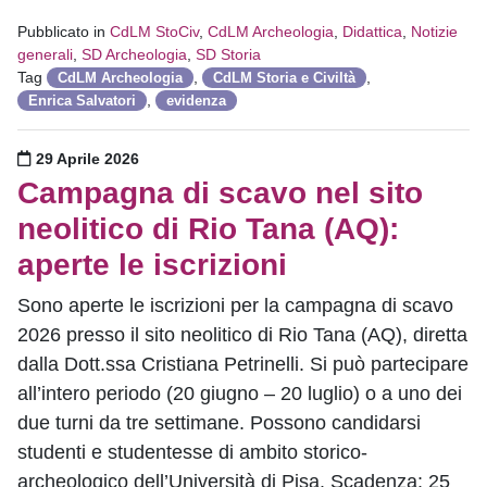
Pubblicato in
CdLM StoCiv
,
CdLM Archeologia
,
Didattica
,
Notizie
generali
,
SD Archeologia
,
SD Storia
Tag
,
,
CdLM Archeologia
CdLM Storia e Civiltà
,
Enrica Salvatori
evidenza
Pubblicato il
29 Aprile 2026
Campagna di scavo nel sito
neolitico di Rio Tana (AQ):
aperte le iscrizioni
Sono aperte le iscrizioni per la campagna di scavo
2026 presso il sito neolitico di Rio Tana (AQ), diretta
dalla Dott.ssa Cristiana Petrinelli. Si può partecipare
all’intero periodo (20 giugno – 20 luglio) o a uno dei
due turni da tre settimane. Possono candidarsi
studenti e studentesse di ambito storico-
archeologico dell’Università di Pisa. Scadenza: 25