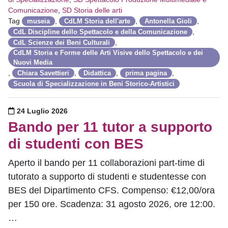
Comunicazione
,
SD Storia delle arti
Tag
,
,
,
museia
CdLM Storia dell'arte
Antonella Gioli
,
CdL Discipline dello Spettacolo e della Comunicazione
,
CdL Scienze dei Beni Culturali
CdLM Storia e Forme delle Arti Visive dello Spettacolo e dei
Nuovi Media
,
,
,
,
Chiara Savettieri
Didattica
prima pagina
Scuola di Specializzazione in Beni Storico-Artistici
Pubblicato il
24 Luglio 2026
Bando per 11 tutor a supporto
di studenti con BES
Aperto il bando per 11 collaborazioni part-time di
tutorato a supporto di studenti e studentesse con
BES del Dipartimento CFS. Compenso: €12,00/ora
per 150 ore. Scadenza: 31 agosto 2026, ore 12:00.
…