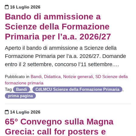
Pubblicato il
16 Luglio 2026
Bando di ammissione a
Scienze della Formazione
Primaria per l’a.a. 2026/27
Aperto il bando di ammissione a Scienze della
Formazione Primaria per l’a.a. 2026/27. Domande
entro il 2 settembre, concorso l’11 settembre.…
Pubblicato in
Bandi
,
Didattica
,
Notizie generali
,
SD Scienze della
formazione primaria
Tag
,
,
Bandi
CdLMCU Scienze della Formazione Primaria
prima pagina
Pubblicato il
14 Luglio 2026
65° Convegno sulla Magna
Grecia: call for posters e