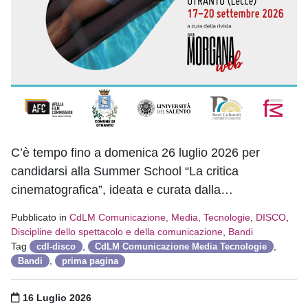
C’è tempo fino a domenica 26 luglio 2026 per
candidarsi alla Summer School “La critica
cinematografica”, ideata e curata dalla…
Pubblicato in
CdLM Comunicazione, Media, Tecnologie
,
DISCO
,
Discipline dello spettacolo e della comunicazione
,
Bandi
Tag
,
,
cdl-disco
CdLM Comunicazione Media Tecnologie
,
Bandi
prima pagina
Pubblicato il
16 Luglio 2026