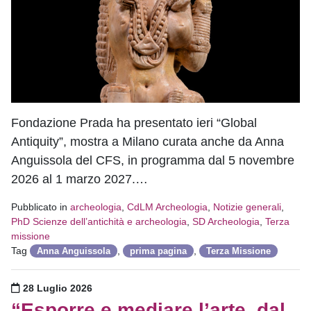
Fondazione Prada ha presentato ieri “Global
Antiquity”, mostra a Milano curata anche da Anna
Anguissola del CFS, in programma dal 5 novembre
2026 al 1 marzo 2027.…
Pubblicato in
archeologia
,
CdLM Archeologia
,
Notizie generali
,
PhD Scienze dell’antichità e archeologia
,
SD Archeologia
,
Terza
missione
Tag
,
,
Anna Anguissola
prima pagina
Terza Missione
Pubblicato il
28 Luglio 2026
“Esporre e mediare l’arte, dal