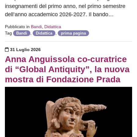
insegnamenti del primo anno, nel primo semestre
dell’anno accademico 2026-2027. Il bando…
Pubblicato in
Bandi
,
Didattica
Tag
,
,
Bandi
Didattica
prima pagina
Pubblicato il
31 Luglio 2026
Anna Anguissola co-curatrice
di “Global Antiquity”, la nuova
mostra di Fondazione Prada