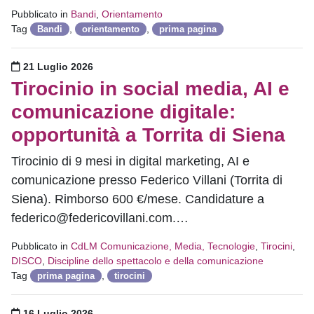
Pubblicato in
Bandi
,
Orientamento
Tag
,
,
Bandi
orientamento
prima pagina
Pubblicato il
21 Luglio 2026
Tirocinio in social media, AI e
comunicazione digitale:
opportunità a Torrita di Siena
Tirocinio di 9 mesi in digital marketing, AI e
comunicazione presso Federico Villani (Torrita di
Siena). Rimborso 600 €/mese. Candidature a
federico@federicovillani.com.…
Pubblicato in
CdLM Comunicazione, Media, Tecnologie
,
Tirocini
,
DISCO
,
Discipline dello spettacolo e della comunicazione
Tag
,
prima pagina
tirocini
Pubblicato il
16 Luglio 2026