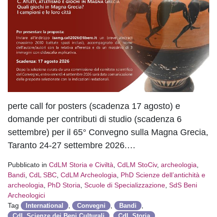
perte call for posters (scadenza 17 agosto) e
domande per contributi di studio (scadenza 6
settembre) per il 65° Convegno sulla Magna Grecia,
Taranto 24-27 settembre 2026.…
Pubblicato in
CdLM Storia e Civiltà
,
CdLM StoCiv
,
archeologia
,
Bandi
,
CdL SBC
,
CdLM Archeologia
,
PhD Scienze dell’antichità e
archeologia
,
PhD Storia
,
Scuole di Specializzazione
,
SdS Beni
Archeologici
Tag
,
,
,
International
Convegni
Bandi
,
,
CdL Scienze dei Beni Culturali
CdL Storia