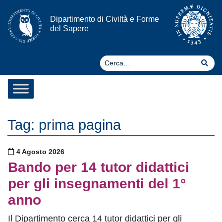
Vai al contenuto
Dipartimento di Civiltà e Forme
del Sapere
Ce
Cer
Tag:
prima pagina
Pubblicato il
4 Agosto 2026
Bando per 14 tutor didattici
per gli insegnamenti del 1°
anno
Il Dipartimento cerca 14 tutor didattici per gli