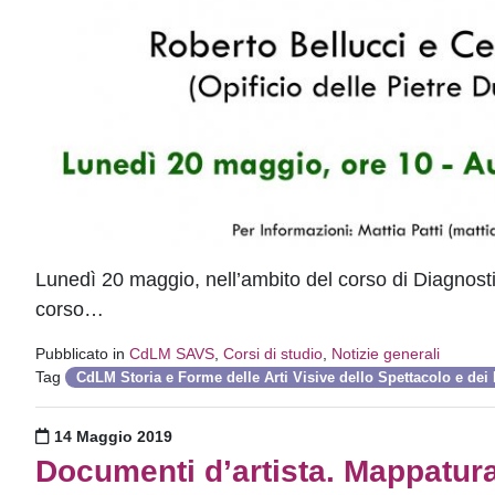
Lunedì 20 maggio, nell’ambito del corso di Diagnostica
corso…
Pubblicato in
CdLM SAVS
,
Corsi di studio
,
Notizie generali
Tag
CdLM Storia e Forme delle Arti Visive dello Spettacolo e dei
Pubblicato il
14 Maggio 2019
Documenti d’artista. Mappatura d