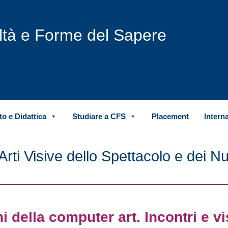
iltà e Forme del Sapere
o e Didattica
Studiare a CFS
Placement
Intern
rti Visive dello Spettacolo e dei N
i della computer art. Incontri e vi