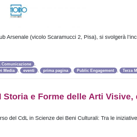
ub Arsenale (vicolo Scaramucci 2, Pisa), si svolgerà l’in
,
la Comunicazione
,
,
,
,
vi Media
eventi
prima pagina
Public Engagement
Terza M
Storia e Forme delle Arti Visive, 
rso del CdL in Scienze dei Beni Culturali: Tra le iniziativ