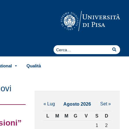
Cerca
Cerca
ational
Qualità
uovi
« Lug
Set »
Agosto 2026
L
M
M
G
V
S
D
sioni”
1
2