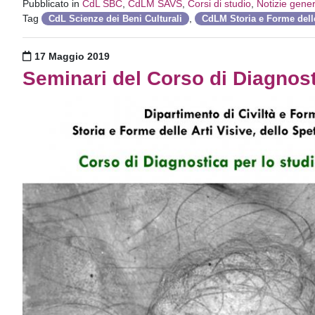
Pubblicato in
CdL SBC
,
CdLM SAVS
,
Corsi di studio
,
Notizie gener
Tag
,
CdL Scienze dei Beni Culturali
CdLM Storia e Forme delle
Pubblicato il
17 Maggio 2019
Seminari del Corso di Diagnosti