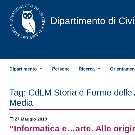
Vai al contenuto
Dipartimento di Civ
Dipartimento
Persone
Ricerca
Orientament
Tag:
CdLM Storia e Forme delle A
Media
Pubblicato il
27 Maggio 2019
“Informatica e…arte. Alle origin