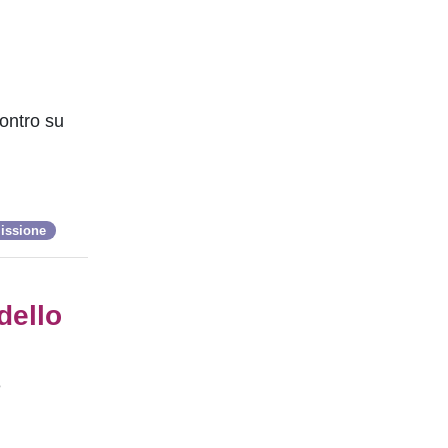
contro su
issione
dello
e