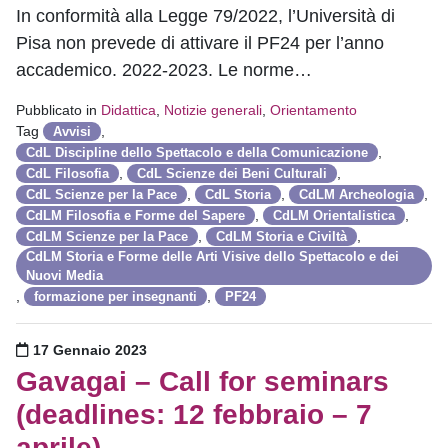
In conformità alla Legge 79/2022, l’Università di
Pisa non prevede di attivare il PF24 per l’anno
accademico. 2022-2023. Le norme…
Pubblicato in
Didattica
,
Notizie generali
,
Orientamento
Tag
,
Avvisi
,
CdL Discipline dello Spettacolo e della Comunicazione
,
,
CdL Filosofia
CdL Scienze dei Beni Culturali
,
,
,
CdL Scienze per la Pace
CdL Storia
CdLM Archeologia
,
,
CdLM Filosofia e Forme del Sapere
CdLM Orientalistica
,
,
CdLM Scienze per la Pace
CdLM Storia e Civiltà
CdLM Storia e Forme delle Arti Visive dello Spettacolo e dei
Nuovi Media
,
,
formazione per insegnanti
PF24
Pubblicato il
17 Gennaio 2023
Gavagai – Call for seminars
(deadlines: 12 febbraio – 7
aprile)