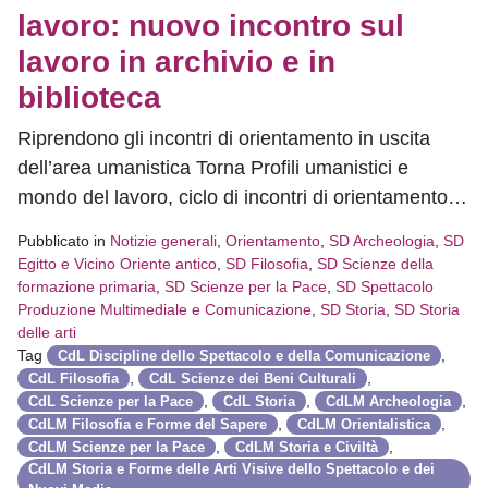
lavoro: nuovo incontro sul
lavoro in archivio e in
biblioteca
Riprendono gli incontri di orientamento in uscita
dell’area umanistica Torna Profili umanistici e
mondo del lavoro, ciclo di incontri di orientamento…
Pubblicato in
Notizie generali
,
Orientamento
,
SD Archeologia
,
SD
Egitto e Vicino Oriente antico
,
SD Filosofia
,
SD Scienze della
formazione primaria
,
SD Scienze per la Pace
,
SD Spettacolo
Produzione Multimediale e Comunicazione
,
SD Storia
,
SD Storia
delle arti
Tag
,
CdL Discipline dello Spettacolo e della Comunicazione
,
,
CdL Filosofia
CdL Scienze dei Beni Culturali
,
,
,
CdL Scienze per la Pace
CdL Storia
CdLM Archeologia
,
,
CdLM Filosofia e Forme del Sapere
CdLM Orientalistica
,
,
CdLM Scienze per la Pace
CdLM Storia e Civiltà
CdLM Storia e Forme delle Arti Visive dello Spettacolo e dei