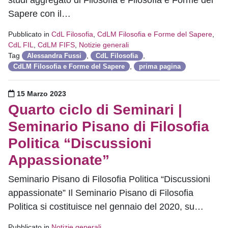
studi aggregato di Filosofia e Filosofia e Forme del
Sapere con il…
Pubblicato in
CdL Filosofia
,
CdLM Filosofia e Forme del Sapere
,
CdL FIL
,
CdLM FIFS
,
Notizie generali
Tag
,
,
Alessandra Fussi
CdL Filosofia
,
CdLM Filosofia e Forme del Sapere
prima pagina
Pubblicato il
15 Marzo 2023
Quarto ciclo di Seminari |
Seminario Pisano di Filosofia
Politica “Discussioni
Appassionate”
Seminario Pisano di Filosofia Politica “Discussioni
appassionate” Il Seminario Pisano di Filosofia
Politica si costituisce nel gennaio del 2020, su…
Pubblicato in
Notizie generali