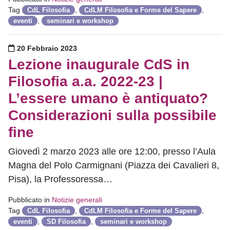
Tag
,
,
CdL Filosofia
CdLM Filosofia e Forme del Sapere
,
eventi
seminari e workshop
Pubblicato il
20 Febbraio 2023
Lezione inaugurale CdS in
Filosofia a.a. 2022-23 |
L’essere umano è antiquato?
Considerazioni sulla possibile
fine
Giovedì 2 marzo 2023 alle ore 12:00, presso l’Aula
Magna del Polo Carmignani (Piazza dei Cavalieri 8,
Pisa), la Professoressa…
Pubblicato in
Notizie generali
Tag
,
,
CdL Filosofia
CdLM Filosofia e Forme del Sapere
,
,
eventi
SD Filosofia
seminari e workshop