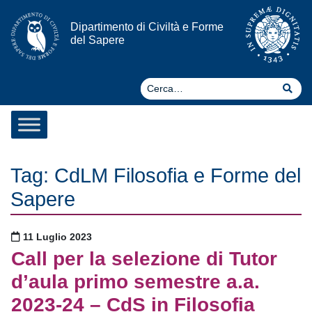
Vai al contenuto
Dipartimento di Civiltà e Forme
del Sapere
Ce
Cer
Tag:
CdLM Filosofia e Forme del
Sapere
Pubblicato il
11 Luglio 2023
Call per la selezione di Tutor
d’aula primo semestre a.a.
2023-24 – CdS in Filosofia