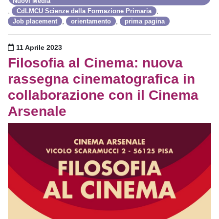
Nuovi Media
,
,
CdLMCU Scienze della Formazione Primaria
,
,
Job placement
orientamento
prima pagina
Pubblicato il
11 Aprile 2023
Filosofia al Cinema: nuova
rassegna cinematografica in
collaborazione con il Cinema
Arsenale