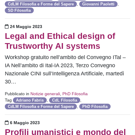
,
,
CdLM Filosofia e Forme del Sapere
Giovanni Paoletti
SD Filosofia
Pubblicato il
24 Maggio 2023
Legal and Ethical design of
Trustworthy AI systems
Workshop gratuito nell’ambito del Convegno ITal –
IA Nell’ambito di Ital-IA 2023, Terzo Convegno
Nazionale CINI sull’Intelligenza Artificiale, martedì
30…
Pubblicato in
Notizie generali
,
PhD Filosofia
Tag
,
,
Adriano Fabris
CdL Filosofia
,
CdLM Filosofia e Forme del Sapere
PhD Filosofia
Pubblicato il
6 Maggio 2023
Profili umanistici e mondo del