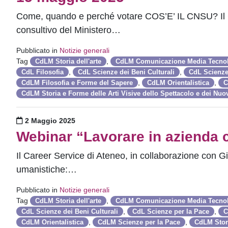
Come, quando e perché votare COS’E’ IL CNSU? Il Co
consultivo del Ministero…
Pubblicato in
Notizie generali
Tag
,
CdLM Storia dell'arte
CdLM Comunicazione Media Tecno
,
,
CdL Filosofia
CdL Scienze dei Beni Culturali
CdL Scienze
,
,
CdLM Filosofia e Forme del Sapere
CdLM Orientalistica
C
CdLM Storia e Forme delle Arti Visive dello Spettacolo e dei Nuo
Pubblicato il
2 Maggio 2025
Webinar “Lavorare in azienda 
Il Career Service di Ateneo, in collaborazione con G
umanistiche:…
Pubblicato in
Notizie generali
Tag
,
CdLM Storia dell'arte
CdLM Comunicazione Media Tecno
,
,
CdL Scienze dei Beni Culturali
CdL Scienze per la Pace
C
,
,
CdLM Orientalistica
CdLM Scienze per la Pace
CdLM Stori