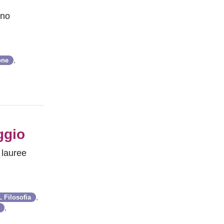
ano
,
one
ggio
 lauree
,
 Filosofia
,