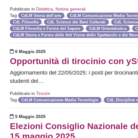
Pubblicato in
Didattica
,
Notizie generali
Tag
,
CdLM Storia dell'arte
CdLM Comunicazione Media Tecno
,
,
CdL Filosofia
CdL Scienze dei Beni Culturali
CdL Scienze
,
,
CdLM Filosofia e Forme del Sapere
CdLM Orientalistica
C
CdLM Storia e Forme delle Arti Visive dello Spettacolo e dei Nuo
Pubblicato il
6 Maggio 2025
Opportunità di tirocinio con y
Aggiornamento del 22/05/2025: i posti per tirocinanti
studenti del…
Pubblicato in
Tirocini
Tag
,
CdLM Comunicazione Media Tecnologie
CdL Discipline 
Pubblicato il
5 Maggio 2025
Elezioni Consiglio Nazionale de
15 maggio 2025