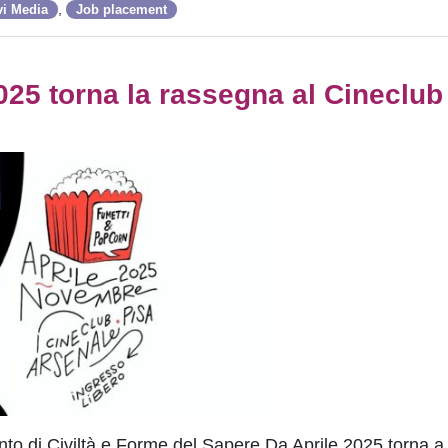
,
vi Media
Job placement
025 torna la rassegna al Cineclub
mento di Civiltà e Forme del Sapere Da Aprile 2025 torna 