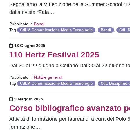
Segnaliamo la VII edizione della Summer School “La 
dalla rivista “Fata…
Pubblicato in
Bandi
Tag
,
,
CdLM Comunicazione Media Tecnologie
Bandi
CdL D
Pubblicato il
18 Giugno 2025
110 Hertz Festival 2025
Dal 20 al 22 giugno a Coltano Dal 20 al 22 giugno to
Pubblicato in
Notizie generali
Tag
,
CdLM Comunicazione Media Tecnologie
CdL Discipline 
Pubblicato il
9 Maggio 2025
Corso bibliografico avanzato 
Attività di formazione per laureandi a cura del Polo 6
formazione…