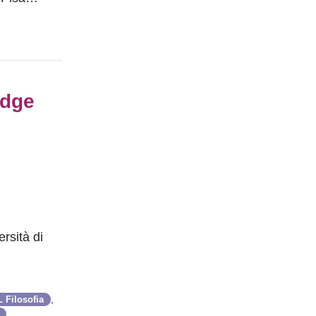
adge
ersità di
,
 Filosofia
,