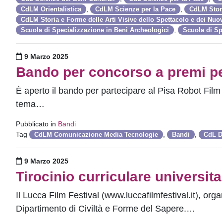
,
,
CdLM Orientalistica
CdLM Scienze per la Pace
CdLM Stori
CdLM Storia e Forme delle Arti Visive dello Spettacolo e dei Nuo
,
Scuola di Specializzazione in Beni Archeologici
Scuola di Sp
Pubblicato il
9 Marzo 2025
Bando per concorso a premi per
È aperto il bando per partecipare al Pisa Robot Fil
tema…
Pubblicato in
Bandi
Tag
,
,
CdLM Comunicazione Media Tecnologie
Bandi
CdL D
Pubblicato il
9 Marzo 2025
Tirocinio curriculare universit
Il Lucca Film Festival (www.luccafilmfestival.it), org
Dipartimento di Civiltà e Forme del Sapere.…