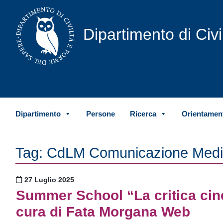
Vai al contenuto
Dipartimento di Civ
Dipartimento
Persone
Ricerca
Orientament
Tag:
CdLM Comunicazione Media
Pubblicato il
27 Luglio 2025
Summer School “La critica cinem
cura di Fata Morgana Web