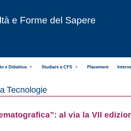
iltà e Forme del Sapere
o e Didattica
Studiare a CFS
Placement
Intern
 Tecnologie
atografica”: al via la VII edizio