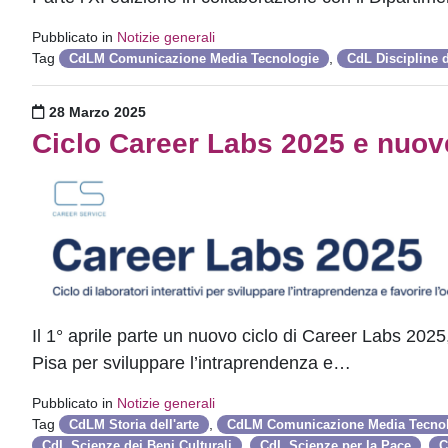
Pubblicato in
Notizie generali
Tag
,
CdLM Comunicazione Media Tecnologie
CdL Discipline 
Pubblicato il
28 Marzo 2025
Ciclo Career Labs 2025 e nuov
Il 1° aprile parte un nuovo ciclo di Career Labs 2025, i
Pisa per sviluppare l’intraprendenza e…
Pubblicato in
Notizie generali
Tag
,
CdLM Storia dell'arte
CdLM Comunicazione Media Tecno
,
,
CdL Scienze dei Beni Culturali
CdL Scienze per la Pace
C