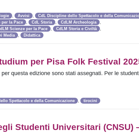
,
,
logie
Avvisi
CdL Discipline dello Spettacolo e della Comunicazi
,
,
,
 per la Pace
CdL Storia
CdLM Archeologia
,
,
dLM Scienze per la Pace
CdLM Storia e Civiltà
,
vi Media
Didattica
Studium per Pisa Folk Festival 202
 per questa edizione sono stati assegnati. Per le student
,
dello Spettacolo e della Comunicazione
tirocini
gli Studenti Universitari (CNSU) 