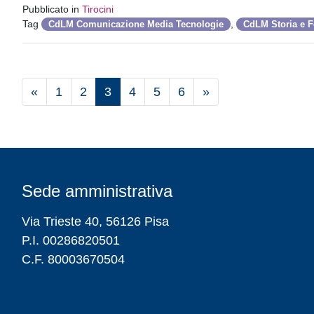
Pubblicato in
Tirocini
Tag
,
CdLM Comunicazione Media Tecnologie
CdLM Storia e Fo
«
1
2
3
4
5
6
»
Sede amministrativa
Via Trieste 40, 56126 Pisa
P.I. 00286820501
C.F. 80003670504