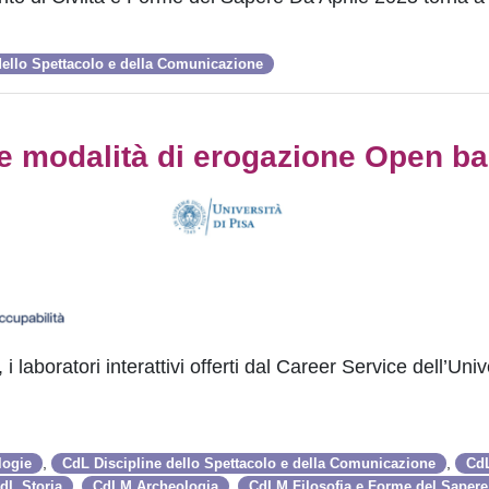
dello Spettacolo e della Comunicazione
e modalità di erogazione Open b
 laboratori interattivi offerti dal Career Service dell’Univ
,
,
logie
CdL Discipline dello Spettacolo e della Comunicazione
CdL
,
,
dL Storia
CdLM Archeologia
CdLM Filosofia e Forme del Sapere