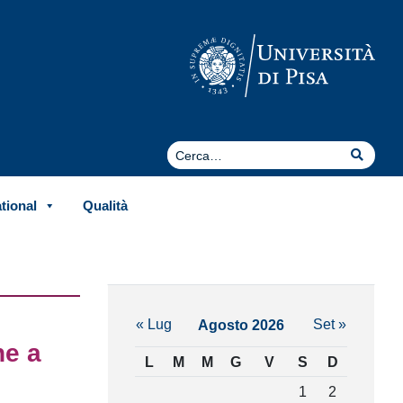
Cerca
Cerca
ational
Qualità
« Lug
Set »
Agosto 2026
ne a
L
M
M
G
V
S
D
1
2