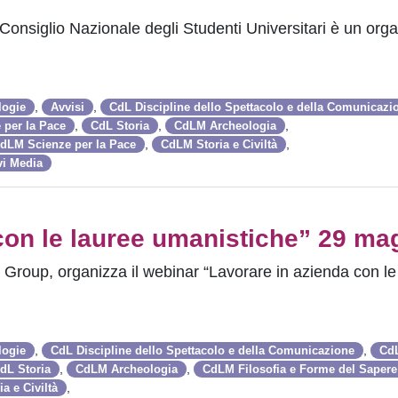
nsiglio Nazionale degli Studenti Universitari è un org
,
,
logie
Avvisi
CdL Discipline dello Spettacolo e della Comunicazi
,
,
,
 per la Pace
CdL Storia
CdLM Archeologia
,
,
dLM Scienze per la Pace
CdLM Storia e Civiltà
vi Media
con le lauree umanistiche” 29 ma
i Group, organizza il webinar “Lavorare in azienda con le
,
,
logie
CdL Discipline dello Spettacolo e della Comunicazione
CdL
,
,
dL Storia
CdLM Archeologia
CdLM Filosofia e Forme del Sapere
,
a e Civiltà