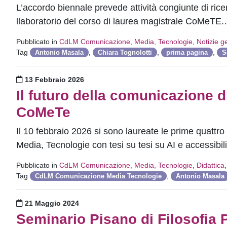
L’accordo biennale prevede attività congiunte di ric
llaboratorio del corso di laurea magistrale CoMeTE
Pubblicato in
CdLM Comunicazione, Media, Tecnologie
,
Notizie g
Tag
,
,
,
Antonio Masala
Chiara Tognolotti
prima pagina
S
Pubblicato il
13 Febbraio 2026
Il futuro della comunicazione di
CoMeTe
Il 10 febbraio 2026 si sono laureate le prime quattr
Media, Tecnologie con tesi su tesi su AI e accessibil
Pubblicato in
CdLM Comunicazione, Media, Tecnologie
,
Didattica
Tag
,
CdLM Comunicazione Media Tecnologie
Antonio Masala
Pubblicato il
21 Maggio 2024
Seminario Pisano di Filosofia P