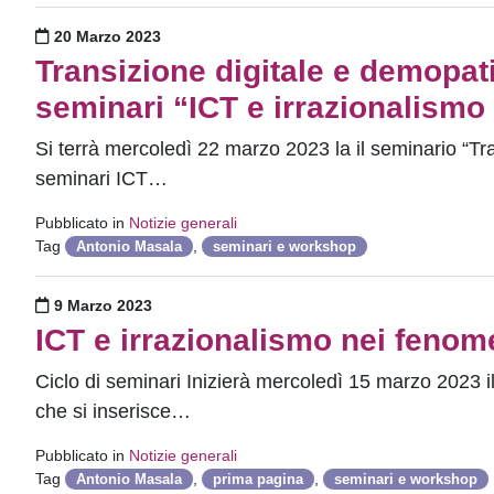
Pubblicato il
20 Marzo 2023
Transizione digitale e demopati
seminari “ICT e irrazionalismo 
Si terrà mercoledì 22 marzo 2023 la il seminario “Tr
seminari ICT…
Pubblicato in
Notizie generali
Tag
,
Antonio Masala
seminari e workshop
Pubblicato il
9 Marzo 2023
ICT e irrazionalismo nei fenome
Ciclo di seminari Inizierà mercoledì 15 marzo 2023 il 
che si inserisce…
Pubblicato in
Notizie generali
Tag
,
,
Antonio Masala
prima pagina
seminari e workshop