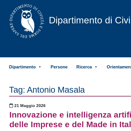
Vai al contenuto
Dipartimento di Civ
Dipartimento
Persone
Ricerca
Orientament
Tag:
Antonio Masala
Pubblicato il
21 Maggio 2026
Innovazione e intelligenza artif
delle Imprese e del Made in Ita