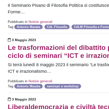
Il Seminario Pisano di Filosofia Politica si costituisc
Forme…
Pubblicato in
Notizie generali
Tag
,
,
Antonio Masala
CdL Filosofia
CdLM Filosofia e Form
Pubblicato il
3 Maggio 2023
Le trasformazioni del dibattito
ciclo di seminari “ICT e irrazi
Si terrà lunedì 8 maggio 2023 il seminario “Le trasfo
ICT e irrazionalismo…
Pubblicato in
Notizie generali
Tag
,
Antonio Masala
seminari e workshop
Pubblicato il
3 Maggio 2023
Liberaldemocrazia e civiltà te