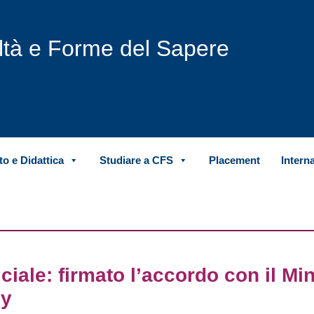
iltà e Forme del Sapere
o e Didattica
Studiare a CFS
Placement
Intern
iciale: firmato l’accordo con il Mi
ly