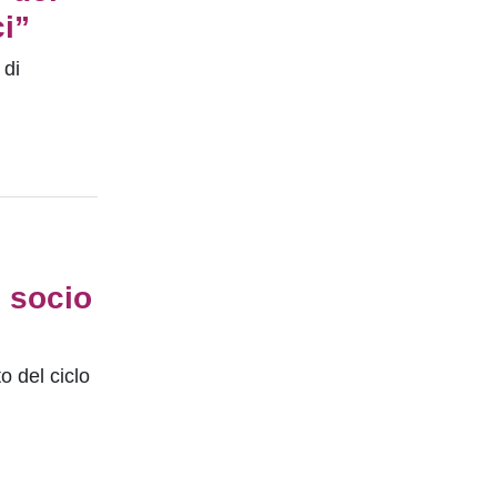
ci”
 di
i socio
o del ciclo