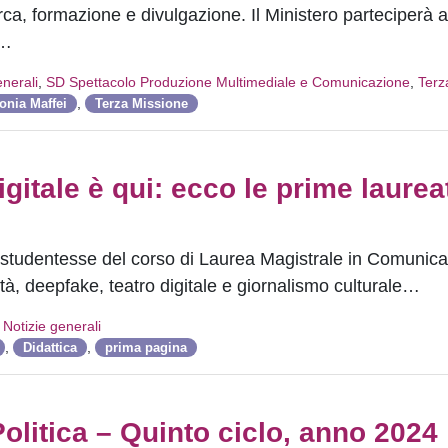
erca, formazione e divulgazione. Il Ministero parteciperà
.…
enerali
,
SD Spettacolo Produzione Multimediale e Comunicazione
,
Terz
,
onia Maffei
Terza Missione
gitale è qui: ecco le prime laurea
o studentesse del corso di Laurea Magistrale in Comunica
ità, deepfake, teatro digitale e giornalismo culturale…
,
Notizie generali
,
,
Didattica
prima pagina
olitica – Quinto ciclo, anno 2024