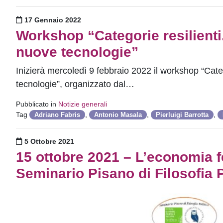
Pubblicato il
17 Gennaio 2022
Workshop “Categorie resilienti. 
nuove tecnologie”
Inizierà mercoledì 9 febbraio 2022 il workshop “Catego
tecnologie”, organizzato dal…
Pubblicato in
Notizie generali
Tag
,
,
,
Adriano Fabris
Antonio Masala
Pierluigi Barrotta
Pubblicato il
5 Ottobre 2021
15 ottobre 2021 – L’economia fe
Seminario Pisano di Filosofia P