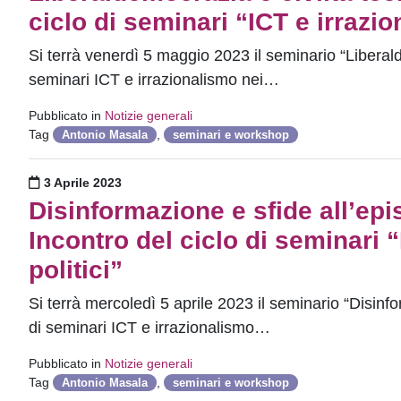
ciclo di seminari “ICT e irrazi
Si terrà venerdì 5 maggio 2023 il seminario “Liberal
seminari ICT e irrazionalismo nei…
Pubblicato in
Notizie generali
Tag
,
Antonio Masala
seminari e workshop
Pubblicato il
3 Aprile 2023
Disinformazione e sfide all’epis
Incontro del ciclo di seminari 
politici”
Si terrà mercoledì 5 aprile 2023 il seminario “Disinf
di seminari ICT e irrazionalismo…
Pubblicato in
Notizie generali
Tag
,
Antonio Masala
seminari e workshop