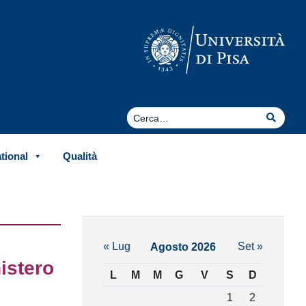
Cerca
Cerca
ational
Qualità
« Lug
Set »
Agosto 2026
nistero
L
M
M
G
V
S
D
1
2