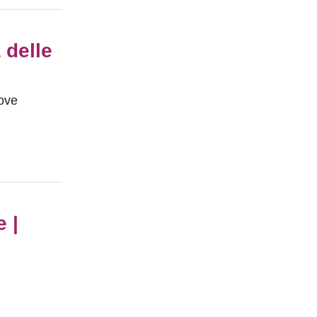
 delle
uove
 |