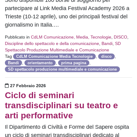
Sono disponibili 100 borse di soggiorno per
partecipare al Link Media Festival Academy 2026 a
Trieste (10-12 aprile), uno dei principali festival del
giornalismo in Italia.…
Pubblicato in
CdLM Comunicazione, Media, Tecnologie
,
DISCO
,
Discipline dello spettacolo e della comunicazione
,
Bandi
,
SD
Spettacolo Produzione Multimediale e Comunicazione
Tag
,
,
CdLM Comunicazione Media Tecnologie
disco
,
,
,
Bandi
orientamento
prima pagina
SD spettacolo produzione multimediale e comunicazione
Pubblicato il
27 Febbraio 2026
Ciclo di seminari
transdisciplinari su teatro e
arti performative
Il Dipartimento di Civiltà e Forme del Sapere ospita
un ciclo di seminari transdisciplinari dedicato al