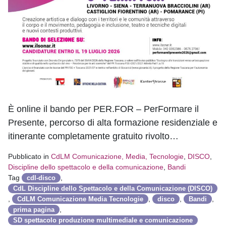
È online il bando per PER.FOR – PerFormare il
Presente, percorso di alta formazione residenziale e
itinerante completamente gratuito rivolto…
Pubblicato in
CdLM Comunicazione, Media, Tecnologie
,
DISCO
,
Discipline dello spettacolo e della comunicazione
,
Bandi
Tag
,
cdl-disco
CdL Discipline dello Spettacolo e della Comunicazione (DISCO)
,
,
,
,
CdLM Comunicazione Media Tecnologie
disco
Bandi
,
prima pagina
SD spettacolo produzione multimediale e comunicazione