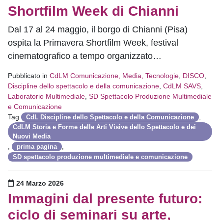
Shortfilm Week di Chianni
Dal 17 al 24 maggio, il borgo di Chianni (Pisa)
ospita la Primavera Shortfilm Week, festival
cinematografico a tempo organizzato…
Pubblicato in
CdLM Comunicazione, Media, Tecnologie
,
DISCO
,
Discipline dello spettacolo e della comunicazione
,
CdLM SAVS
,
Laboratorio Multimediale
,
SD Spettacolo Produzione Multimediale
e Comunicazione
Tag
,
CdL Discipline dello Spettacolo e della Comunicazione
CdLM Storia e Forme delle Arti Visive dello Spettacolo e dei
Nuovi Media
,
,
prima pagina
SD spettacolo produzione multimediale e comunicazione
Pubblicato il
24 Marzo 2026
Immagini dal presente futuro:
ciclo di seminari su arte,