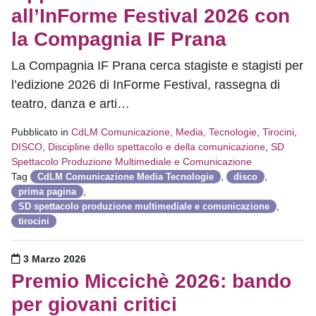
all’InForme Festival 2026 con
la Compagnia IF Prana
La Compagnia IF Prana cerca stagiste e stagisti per
l’edizione 2026 di InForme Festival, rassegna di
teatro, danza e arti…
Pubblicato in
CdLM Comunicazione, Media, Tecnologie
,
Tirocini
,
DISCO
,
Discipline dello spettacolo e della comunicazione
,
SD
Spettacolo Produzione Multimediale e Comunicazione
Tag
,
,
CdLM Comunicazione Media Tecnologie
disco
,
prima pagina
,
SD spettacolo produzione multimediale e comunicazione
tirocini
Pubblicato il
3 Marzo 2026
Premio Miccichè 2026: bando
per giovani critici