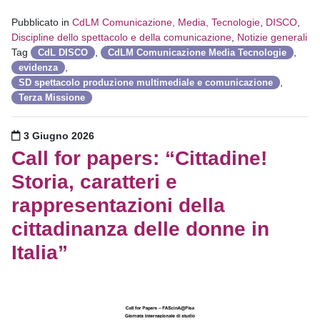
Pubblicato in
CdLM Comunicazione, Media, Tecnologie
,
DISCO
,
Discipline dello spettacolo e della comunicazione
,
Notizie generali
Tag
,
,
CdL DISCO
CdLM Comunicazione Media Tecnologie
,
evidenza
,
SD spettacolo produzione multimediale e comunicazione
Terza Missione
Pubblicato il
3 Giugno 2026
Call for papers: “Cittadine!
Storia, caratteri e
rappresentazioni della
cittadinanza delle donne in
Italia”