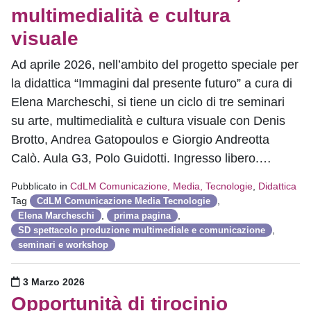
multimedialità e cultura
visuale
Ad aprile 2026, nell’ambito del progetto speciale per
la didattica “Immagini dal presente futuro” a cura di
Elena Marcheschi, si tiene un ciclo di tre seminari
su arte, multimedialità e cultura visuale con Denis
Brotto, Andrea Gatopoulos e Giorgio Andreotta
Calò. Aula G3, Polo Guidotti. Ingresso libero.…
Pubblicato in
CdLM Comunicazione, Media, Tecnologie
,
Didattica
Tag
,
CdLM Comunicazione Media Tecnologie
,
,
Elena Marcheschi
prima pagina
,
SD spettacolo produzione multimediale e comunicazione
seminari e workshop
Pubblicato il
3 Marzo 2026
Opportunità di tirocinio