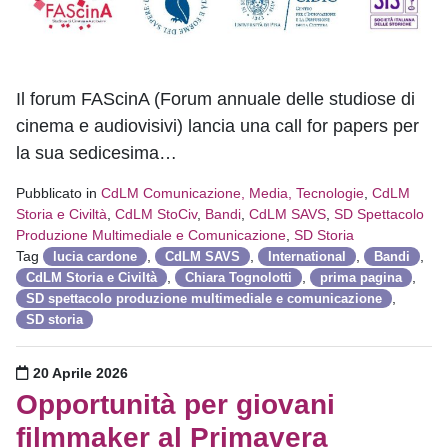
Il forum FAScinA (Forum annuale delle studiose di
cinema e audiovisivi) lancia una call for papers per
la sua sedicesima…
Pubblicato in
CdLM Comunicazione, Media, Tecnologie
,
CdLM
Storia e Civiltà
,
CdLM StoCiv
,
Bandi
,
CdLM SAVS
,
SD Spettacolo
Produzione Multimediale e Comunicazione
,
SD Storia
Tag
,
,
,
,
lucia cardone
CdLM SAVS
International
Bandi
,
,
,
CdLM Storia e Civiltà
Chiara Tognolotti
prima pagina
,
SD spettacolo produzione multimediale e comunicazione
SD storia
Pubblicato il
20 Aprile 2026
Opportunità per giovani
filmmaker al Primavera