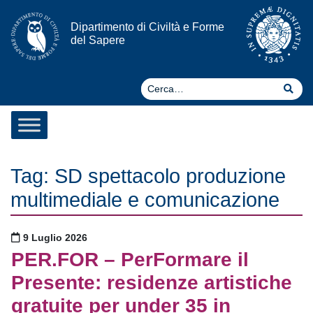
Vai al contenuto
Dipartimento di Civiltà e Forme
del Sapere
Ce
Cer
Tag:
SD spettacolo produzione
multimediale e comunicazione
Pubblicato il
9 Luglio 2026
PER.FOR – PerFormare il
Presente: residenze artistiche
gratuite per under 35 in