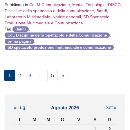
Pubblicato in
CdLM Comunicazione, Media, Tecnologie
,
DISCO
,
Discipline dello spettacolo e della comunicazione
,
Bandi
,
Laboratorio Multimediale
,
Notizie generali
,
SD Spettacolo
Produzione Multimediale e Comunicazione
Tag
,
Bandi
,
CdL Discipline dello Spettacolo e della Comunicazione
,
prima pagina
SD spettacolo produzione multimediale e comunicazione
1
2
3
…
5
»
« Lug
Set »
Agosto 2026
L
M
M
G
V
S
D
1
2