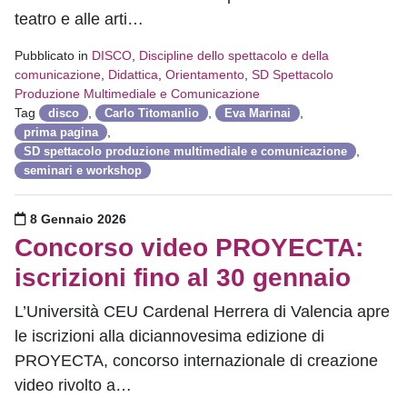
teatro e alle arti…
Pubblicato in
DISCO
,
Discipline dello spettacolo e della
comunicazione
,
Didattica
,
Orientamento
,
SD Spettacolo
Produzione Multimediale e Comunicazione
Tag
,
,
,
disco
Carlo Titomanlio
Eva Marinai
,
prima pagina
,
SD spettacolo produzione multimediale e comunicazione
seminari e workshop
Pubblicato il
8 Gennaio 2026
Concorso video PROYECTA:
iscrizioni fino al 30 gennaio
L’Università CEU Cardenal Herrera di Valencia apre
le iscrizioni alla diciannovesima edizione di
PROYECTA, concorso internazionale di creazione
video rivolto a…