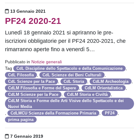
Pubblicato il
13 Gennaio 2021
PF24 2020-21
Lunedì 18 gennaio 2021 si apriranno le pre-
iscrizioni obbligatorie per il PF24 2020-2021, che
rimarranno aperte fino a venerdì 5…
Pubblicato in
Notizie generali
Tag
,
CdL Discipline dello Spettacolo e della Comunicazione
,
,
CdL Filosofia
CdL Scienze dei Beni Culturali
,
,
,
CdL Scienze per la Pace
CdL Storia
CdLM Archeologia
,
,
CdLM Filosofia e Forme del Sapere
CdLM Orientalistica
,
,
CdLM Scienze per la Pace
CdLM Storia e Civiltà
CdLM Storia e Forme delle Arti Visive dello Spettacolo e dei
Nuovi Media
,
,
,
CdLMCU Scienze della Formazione Primaria
PF24
prima pagina
Pubblicato il
7 Gennaio 2019