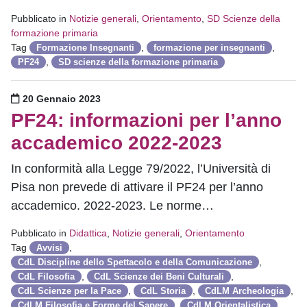
Pubblicato in
Notizie generali
,
Orientamento
,
SD Scienze della
formazione primaria
Tag
,
,
Formazione Insegnanti
formazione per insegnanti
,
PF24
SD scienze della formazione primaria
Pubblicato il
20 Gennaio 2023
PF24: informazioni per l’anno
accademico 2022-2023
In conformità alla Legge 79/2022, l’Università di
Pisa non prevede di attivare il PF24 per l’anno
accademico. 2022-2023. Le norme…
Pubblicato in
Didattica
,
Notizie generali
,
Orientamento
Tag
,
Avvisi
,
CdL Discipline dello Spettacolo e della Comunicazione
,
,
CdL Filosofia
CdL Scienze dei Beni Culturali
,
,
,
CdL Scienze per la Pace
CdL Storia
CdLM Archeologia
,
,
CdLM Filosofia e Forme del Sapere
CdLM Orientalistica