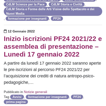
,
,
CdLM Scienze per la Pace
CdLM Storia e Civiltà
CdLM Storia e Forme delle Arti Visive dello Spettacolo e dei
Nuovi Media
,
,
formazione per insegnanti
PF24
Pubblicato il
12 Gennaio 2022
Inizio iscrizioni PF24 2021/22 e
assemblea di presentazione –
Lunedì 17 gennaio 2022
A partire da lunedì 17 gennaio 2022 saranno aperte
le pre-iscrizioni al percorso PF24 2021/22 per
l’acquisizione dei crediti di natura antropo-psico-
pedagogiche,…
Pubblicato in
Notizie generali
Tag
,
,
,
Avvisi
formazione per insegnanti
PF24
prima pagina