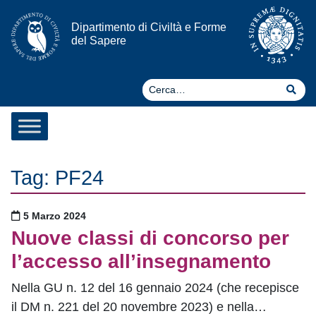
Vai al contenuto
Dipartimento di Civiltà e Forme
del Sapere
Ce
Cer
Tag:
PF24
Pubblicato il
5 Marzo 2024
Nuove classi di concorso per
l’accesso all’insegnamento
Nella GU n. 12 del 16 gennaio 2024 (che recepisce
il DM n. 221 del 20 novembre 2023) e nella…