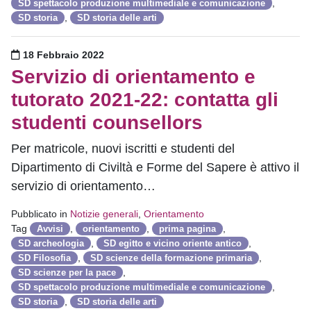
,
SD spettacolo produzione multimediale e comunicazione
,
SD storia
SD storia delle arti
Pubblicato il
18 Febbraio 2022
Servizio di orientamento e
tutorato 2021-22: contatta gli
studenti counsellors
Per matricole, nuovi iscritti e studenti del
Dipartimento di Civiltà e Forme del Sapere è attivo il
servizio di orientamento…
Pubblicato in
Notizie generali
,
Orientamento
Tag
,
,
,
Avvisi
orientamento
prima pagina
,
,
SD archeologia
SD egitto e vicino oriente antico
,
,
SD Filosofia
SD scienze della formazione primaria
,
SD scienze per la pace
,
SD spettacolo produzione multimediale e comunicazione
,
SD storia
SD storia delle arti