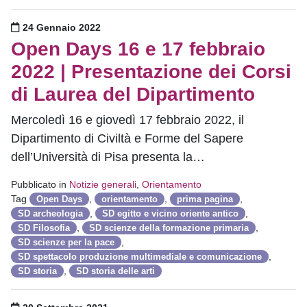
Pubblicato il
24 Gennaio 2022
Open Days 16 e 17 febbraio
2022 | Presentazione dei Corsi
di Laurea del Dipartimento
Mercoledì 16 e giovedì 17 febbraio 2022, il
Dipartimento di Civiltà e Forme del Sapere
dell’Università di Pisa presenta la…
Pubblicato in
Notizie generali
,
Orientamento
Tag
,
,
,
Open Days
orientamento
prima pagina
,
,
SD archeologia
SD egitto e vicino oriente antico
,
,
SD Filosofia
SD scienze della formazione primaria
,
SD scienze per la pace
,
SD spettacolo produzione multimediale e comunicazione
,
SD storia
SD storia delle arti
Pubblicato il