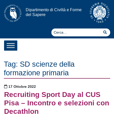
Vai al contenuto
Dipartimento di Civiltà e Forme
del Sapere
Ce
Cer
Tag:
SD scienze della
formazione primaria
Pubblicato il
17 Ottobre 2022
Recruiting Sport Day al CUS
Pisa – Incontro e selezioni con
Decathlon