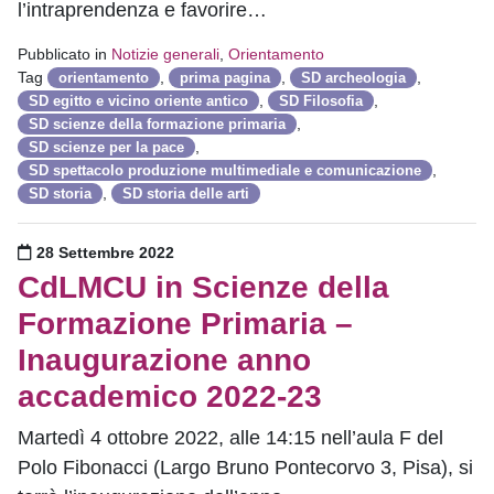
l’intraprendenza e favorire…
Pubblicato in
Notizie generali
,
Orientamento
Tag
,
,
,
orientamento
prima pagina
SD archeologia
,
,
SD egitto e vicino oriente antico
SD Filosofia
,
SD scienze della formazione primaria
,
SD scienze per la pace
,
SD spettacolo produzione multimediale e comunicazione
,
SD storia
SD storia delle arti
Pubblicato il
28 Settembre 2022
CdLMCU in Scienze della
Formazione Primaria –
Inaugurazione anno
accademico 2022-23
Martedì 4 ottobre 2022, alle 14:15 nell’aula F del
Polo Fibonacci (Largo Bruno Pontecorvo 3, Pisa), si