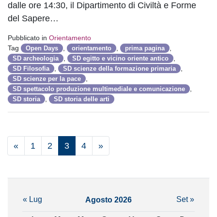
dalle ore 14:30, il Dipartimento di Civiltà e Forme
del Sapere…
Pubblicato in
Orientamento
Tag
,
,
,
Open Days
orientamento
prima pagina
,
,
SD archeologia
SD egitto e vicino oriente antico
,
,
SD Filosofia
SD scienze della formazione primaria
,
SD scienze per la pace
,
SD spettacolo produzione multimediale e comunicazione
,
SD storia
SD storia delle arti
«
1
2
3
4
»
« Lug
Set »
Agosto 2026