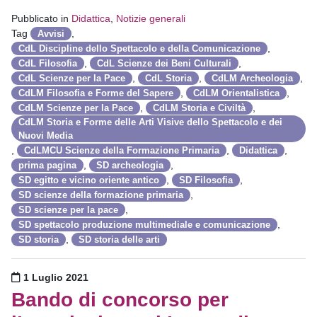
Pubblicato in
Didattica
,
Notizie generali
Tag
,
Avvisi
,
CdL Discipline dello Spettacolo e della Comunicazione
,
,
CdL Filosofia
CdL Scienze dei Beni Culturali
,
,
,
CdL Scienze per la Pace
CdL Storia
CdLM Archeologia
,
,
CdLM Filosofia e Forme del Sapere
CdLM Orientalistica
,
,
CdLM Scienze per la Pace
CdLM Storia e Civiltà
CdLM Storia e Forme delle Arti Visive dello Spettacolo e dei
Nuovi Media
,
,
,
CdLMCU Scienze della Formazione Primaria
Didattica
,
,
prima pagina
SD archeologia
,
,
SD egitto e vicino oriente antico
SD Filosofia
,
SD scienze della formazione primaria
,
SD scienze per la pace
,
SD spettacolo produzione multimediale e comunicazione
,
SD storia
SD storia delle arti
Pubblicato il
1 Luglio 2021
Bando di concorso per