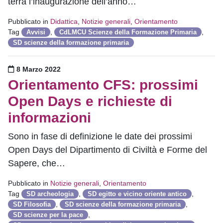
terrà l’inaugurazione dell’anno…
Pubblicato in
Didattica
,
Notizie generali
,
Orientamento
Tag
,
,
Avvisi
CdLMCU Scienze della Formazione Primaria
SD scienze della formazione primaria
Pubblicato il
8 Marzo 2022
Orientamento CFS: prossimi
Open Days e richieste di
informazioni
Sono in fase di definizione le date dei prossimi
Open Days del Dipartimento di Civiltà e Forme del
Sapere, che…
Pubblicato in
Notizie generali
,
Orientamento
Tag
,
,
SD archeologia
SD egitto e vicino oriente antico
,
,
SD Filosofia
SD scienze della formazione primaria
,
SD scienze per la pace