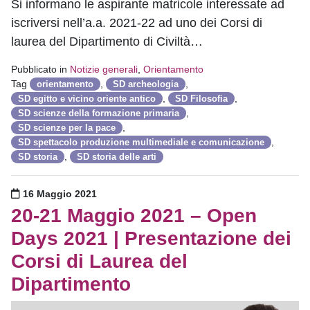
Si informano le aspirante matricole interessate ad
iscriversi nell’a.a. 2021-22 ad uno dei Corsi di
laurea del Dipartimento di Civiltà…
Pubblicato in
Notizie generali
,
Orientamento
Tag
,
,
orientamento
SD archeologia
,
,
SD egitto e vicino oriente antico
SD Filosofia
,
SD scienze della formazione primaria
,
SD scienze per la pace
,
SD spettacolo produzione multimediale e comunicazione
,
SD storia
SD storia delle arti
Pubblicato il
16 Maggio 2021
20-21 Maggio 2021 – Open
Days 2021 | Presentazione dei
Corsi di Laurea del
Dipartimento