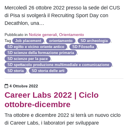
Mercoledì 26 ottobre 2022 presso la sede del CUS
di Pisa si svolgerà il Recruiting Sport Day con
Decathlon, una…
Pubblicato in
Notizie generali
,
Orientamento
Tag
,
,
,
Job placement
orientamento
SD archeologia
,
,
SD egitto e vicino oriente antico
SD Filosofia
,
SD scienze della formazione primaria
,
SD scienze per la pace
,
SD spettacolo produzione multimediale e comunicazione
,
SD storia
SD storia delle arti
Pubblicato il
4 Ottobre 2022
Career Labs 2022 | Ciclo
ottobre-dicembre
Tra ottobre e dicembre 2022 si terrà un nuovo ciclo
di Career Labs, i laboratori per sviluppare