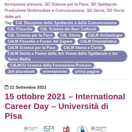
formazione primaria
,
SD Scienze per la Pace
,
SD Spettacolo
Produzione Multimediale e Comunicazione
,
SD Storia
,
SD Storia
delle arti
Tag
,
CdL Discipline dello Spettacolo e della Comunicazione
,
,
CdL Filosofia
CdL Scienze dei Beni Culturali
,
,
,
CdL Scienze per la Pace
CdL Storia
CdLM Archeologia
,
,
CdLM Filosofia e Forme del Sapere
CdLM Orientalistica
,
,
CdLM Scienze per la Pace
CdLM Storia e Civiltà
CdLM Storia e Forme delle Arti Visive dello Spettacolo e dei
Nuovi Media
,
,
CdLMCU Scienze della Formazione Primaria
,
,
Job placement
orientamento
prima pagina
Pubblicato il
21 Settembre 2021
15 ottobre 2021 – International
Career Day – Università di
Pisa