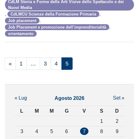
CdLM Storia e Forme delle Arti Visive dello Spettacolo e dei
Nuovi Media
,
,
CdLMCU Scienze della Formazione Primaria
,
Job placement
,
Job Placement e promozione dell’imprenditorialità
orientamento
«
1
…
3
4
5
« Lug
Set »
Agosto 2026
L
M
M
G
V
S
D
1
2
3
4
5
6
7
8
9