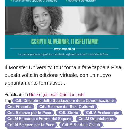
Il Monster University Tour torna a fare tappa a Pisa,
questa volta in edizione virtuale, con un nuovo
appuntamento formativo…
Pubblicato in
Notizie generali
,
Orientamento
Tag
,
CdL Discipline dello Spettacolo e della Comunicazione
,
,
CdL Filosofia
CdL Scienze dei Beni Culturali
,
,
,
CdL Scienze per la Pace
CdL Storia
CdLM Archeologia
,
,
CdLM Filosofia e Forme del Sapere
CdLM Orientalistica
,
,
CdLM Scienze per la Pace
CdLM Storia e Civiltà