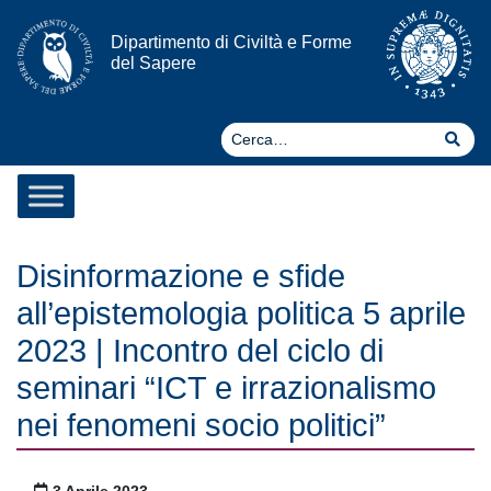
Vai al contenuto
Dipartimento di Civiltà e Forme
del Sapere
Ce
Cer
Disinformazione e sfide
all’epistemologia politica 5 aprile
2023 | Incontro del ciclo di
seminari “ICT e irrazionalismo
nei fenomeni socio politici”
Pubblicato il
3 Aprile 2023