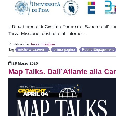
Il Dipartimento di Civiltà e Forme del Sapere dell’Un
Terza Missione, costituito all’interno…
Pubblicato in
Terza missione
Tag
,
,
michela lazzeroni
prima pagina
Public Engagement
Pubblicato il
28 Marzo 2025
Map Talks. Dall’Atlante alla Car