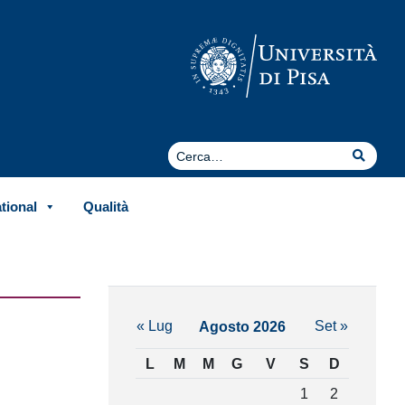
Cerca
Cerca
ational
Qualità
« Lug
Set »
Agosto 2026
L
M
M
G
V
S
D
1
2