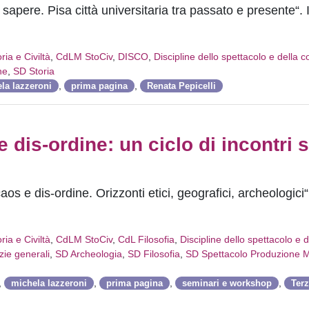
sapere. Pisa città universitaria tra passato e presente“. I
ia e Civiltà
,
CdLM StoCiv
,
DISCO
,
Discipline dello spettacolo e della
ne
,
SD Storia
,
,
la lazzeroni
prima pagina
Renata Pepicelli
 e dis-ordine: un ciclo di incontri 
caos e dis-ordine. Orizzonti etici, geografici, archeologici“
ia e Civiltà
,
CdLM StoCiv
,
CdL Filosofia
,
Discipline dello spettacolo e d
zie generali
,
SD Archeologia
,
SD Filosofia
,
SD Spettacolo Produzione M
,
,
,
,
michela lazzeroni
prima pagina
seminari e workshop
Ter