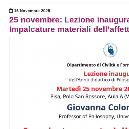
Pubblicato il
16 Novembre 2025
25 novembre: Lezione inaugural
Impalcature materiali dell’affett