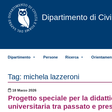
Vai al contenuto
Dipartimento di Civ
Dipartimento
Persone
Ricerca
Orientament
Tag:
michela lazzeroni
Pubblicato il
18 Marzo 2026
Progetto speciale per la didatti
universitaria tra passato e pre