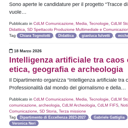
Sono aperte le candidature per il progetto “Tracce di 
vuole…
Pubblicato in
CdLM Comunicazione, Media, Tecnologie
,
CdLM Stor
Didattica
,
SD Spettacolo Produzione Multimediale e Comunicazio
Tag
,
,
,
Chiara Tognolotti
Didattica
gianluca fulvetti
miche
Pubblicato il
18 Marzo 2026
Intelligenza artificiale tra caos
etica, geografia e archeologia
Il Dipartimento organizza “Intelligenza artificiale tra 
Professionalità dal mondo del giornalismo e della…
Pubblicato in
CdLM Comunicazione, Media, Tecnologie
,
CdLM Stor
comunicazione
,
archeologia
,
CdLM Archeologia
,
CdLM FIFS
,
Noti
Comunicazione
,
SD Storia
,
Terza missione
Tag
,
Dipartimento di Eccellenza 2023-2027
Gabriele Gattiglia
Veronica Neri