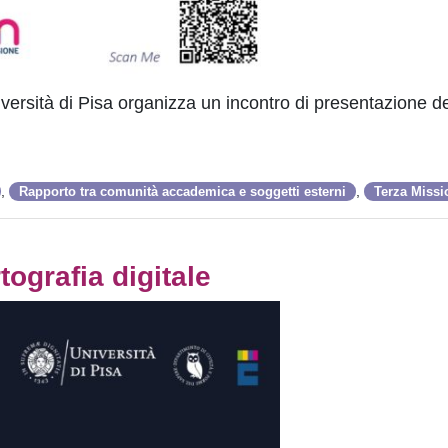
iversità di Pisa organizza un incontro di presentazione d
,
,
Rapporto tra comunità accademica e soggetti esterni
Terza Missi
tografia digitale