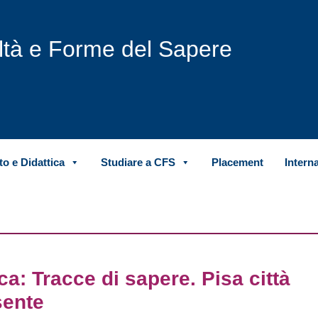
iltà e Forme del Sapere
o e Didattica
Studiare a CFS
Placement
Intern
ca: Tracce di sapere. Pisa città
sente