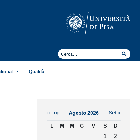
Cerca
Cerca
ational
Qualità
« Lug
Set »
Agosto 2026
L
M
M
G
V
S
D
1
2