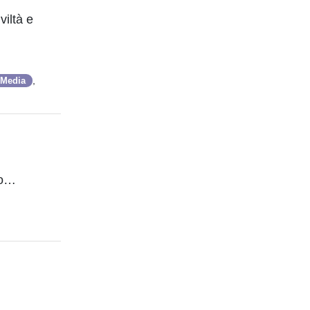
viltà e
,
 Media
ico…