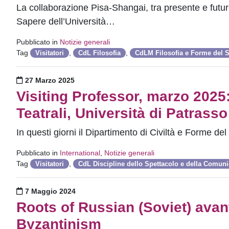
La collaborazione Pisa-Shangai, tra presente e futur
Sapere dell’Università…
Pubblicato in
Notizie generali
Tag
,
,
Visitatori
CdL Filosofia
CdLM Filosofia e Forme del 
Pubblicato il
27 Marzo 2025
Visiting Professor, marzo 2025:
Teatrali, Università di Patrasso
In questi giorni il Dipartimento di Civiltà e Forme de
Pubblicato in
International
,
Notizie generali
Tag
,
Visitatori
CdL Discipline dello Spettacolo e della Comun
Pubblicato il
7 Maggio 2024
Roots of Russian (Soviet) ava
Byzantinism