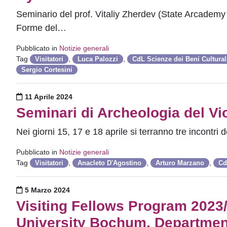
Seminario del prof. Vitaliy Zherdev (State Arcademy o
Forme del…
Pubblicato in
Notizie generali
Tag
,
,
Visitatori
Luca Palozzi
CdL Scienze dei Beni Cultural
Sergio Cortesini
Pubblicato il
11 Aprile 2024
Seminari di Archeologia del Vi
Nei giorni 15, 17 e 18 aprile si terranno tre incontri
Pubblicato in
Notizie generali
Tag
,
,
,
Visitatori
Anacleto D'Agostino
Arturo Marzano
Cd
Pubblicato il
5 Marzo 2024
Visiting Fellows Program 2023
University Bochum, Department