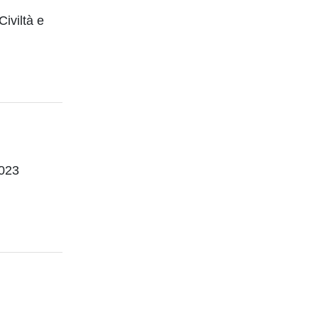
iviltà e
2023