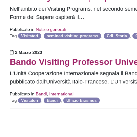
Nell’ambito dei Visiting Programs, nel secondo seme
Forme del Sapere ospiterà il…
Pubblicato in
Notizie generali
Tag
,
,
,
Visitatori
seminari visiting programs
CdL Storia
Pubblicato il
2 Marzo 2023
Bando Visiting Professor Unive
L’Unità Cooperazione Internazionale segnala il Band
pubblicato dall’Università Italo-Francese. L’Univers
Pubblicato in
Bandi
,
International
Tag
,
,
Visitatori
Bandi
Ufficio Erasmus