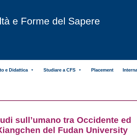
iltà e Forme del Sapere
o e Didattica
Studiare a CFS
Placement
Intern
tudi sull’umano tra Occidente ed
n Xiangchen del Fudan University