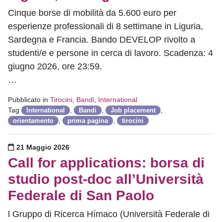
Cinque borse di mobilità da 5.600 euro per
esperienze professionali di 8 settimane in Liguria,
Sardegna e Francia. Bando DEVELOP rivolto a
studenti/e e persone in cerca di lavoro. Scadenza: 4
giugno 2026, ore 23:59.
…
Pubblicato in
Tirocini
,
Bandi
,
International
Tag
,
,
,
International
Bandi
Job placement
,
,
orientamento
prima pagina
tirocini
Pubblicato il
21 Maggio 2026
Call for applications: borsa di
studio post-doc all’Università
Federale di San Paolo
l Gruppo di Ricerca Hímaco (Università Federale di