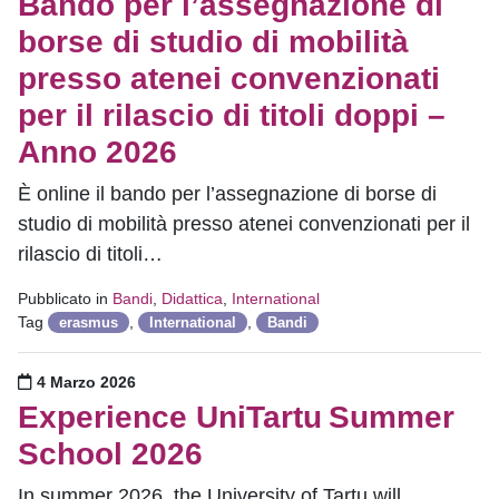
Bando per l’assegnazione di
borse di studio di mobilità
presso atenei convenzionati
per il rilascio di titoli doppi –
Anno 2026
È online il bando per l’assegnazione di borse di
studio di mobilità presso atenei convenzionati per il
rilascio di titoli…
Pubblicato in
Bandi
,
Didattica
,
International
Tag
,
,
erasmus
International
Bandi
Pubblicato il
4 Marzo 2026
Experience UniTartu Summer
School 2026
In summer 2026, the University of Tartu will