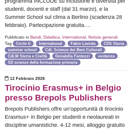
programma INCLUDE su inclusione e diversità per
studenti, docenti e staff (dal 31 marzo), e la
Summer School sul clima a Berlino (scadenza 28
febbraio). Partecipazione gratuita.…
Pubblicato in
Bandi
,
Didattica
,
International
,
Notizie generali
Tag
,
,
,
,
Circle U
International
Fabio Lavista
CDS Storia
,
,
summer school
CdL Scienze dei Beni Culturali
,
,
,
CdLM Storia e Civiltà
Donatella Fantozzi
evidenza
SD scienze della formazione primaria
Pubblicato il
12 Febbraio 2026
Tirocinio Erasmus+ in Belgio
presso Brepols Publishers
Brepols Publishers offre un’opportunità di tirocinio
Erasmus+ in Belgio per studenti e neolaureati in
discipline umanistiche. 4-12 mesi, alloggio gratuito
…