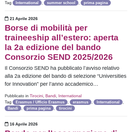
Tag
,
,
International
summer school
prima pagina
Pubblicato il
21 Aprile 2026
Borse di mobilità per
traineeship all’estero: aperta
la 2a edizione del bando
Consorzio SEND 2025/2026
Il Consorzio SEND ha pubblicato l’avviso relativo
alla 2a edizione del bando di selezione “Universities
for Innovation” per l’anno accademico…
Pubblicato in
Tirocini
,
Bandi
,
International
Tag
,
,
,
Erasmus / Ufficio Erasmus
erasmus
International
,
,
Bandi
prima pagina
tirocini
Pubblicato il
16 Aprile 2026