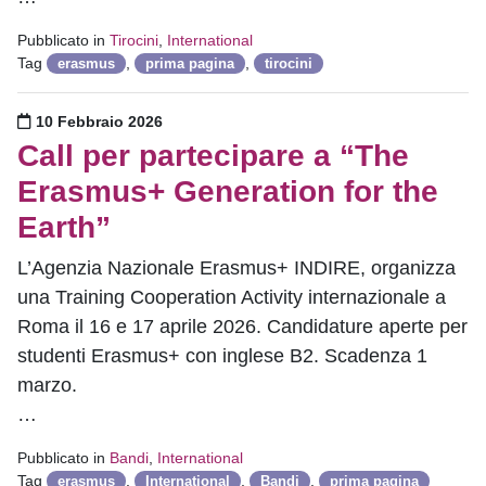
Pubblicato in
Tirocini
,
International
Tag
,
,
erasmus
prima pagina
tirocini
Pubblicato il
10 Febbraio 2026
Call per partecipare a “The
Erasmus+ Generation for the
Earth”
L’Agenzia Nazionale Erasmus+ INDIRE, organizza
una Training Cooperation Activity internazionale a
Roma il 16 e 17 aprile 2026. Candidature aperte per
studenti Erasmus+ con inglese B2. Scadenza 1
marzo.
…
Pubblicato in
Bandi
,
International
Tag
,
,
,
erasmus
International
Bandi
prima pagina