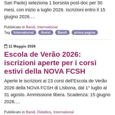
San Paolo) seleziona 1 borsista post-doc per 30
mesi, con inizio a luglio 2026. Iscrizioni entro il 15
giugno 2026.…
Pubblicato in
Bandi
,
International
Tag
,
,
,
International
Avvisi
Bandi
prima pagina
Pubblicato il
11 Maggio 2026
Escola de Verão 2026:
iscrizioni aperte per i corsi
estivi della NOVA FCSH
Aperte le iscrizioni ai 23 corsi dell’Escola de Verão
2026 della NOVA FCSH di Lisbona, dal 1° luglio al
31 agosto. Ammissione libera. Scadenza: 15 giugno
2026.…
Pubblicato in
Bandi
,
Didattica
,
International