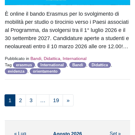
È online il bando Erasmus per lo svolgimento di
mobilità per studio o tirocinio verso i Paesi associati
al Programma, da svolgersi tra il 1° luglio 2026 e il
30 settembre 2027. Candidature aperte a studenti e
neolaureati entro il 10 marzo 2026 alle ore 12.00!…
Pubblicato in
Bandi
,
Didattica
,
International
Tag
,
,
,
,
erasmus
International
Bandi
Didattica
,
evidenza
orientamento
1
2
3
…
19
»
« Lug
Set »
Agosto 2026