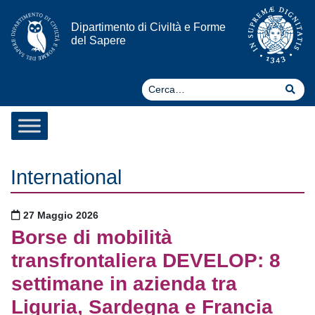
Vai al contenuto
Dipartimento di Civiltà e Forme
del Sapere
Ce
Cer
International
Pubblicato il
27 Maggio 2026
Borse di mobilità
transfrontaliera DEVELOP: 8
settimane in azienda tra
Liguria, Sardegna e Francia