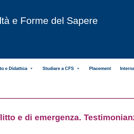
iltà e Forme del Sapere
o e Didattica
Studiare a CFS
Placement
Intern
litto e di emergenza. Testimonian