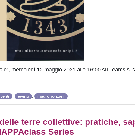
evale”, mercoledì 12 maggio 2021 alle 16:00 su Teams si s
,
,
Eventi
eventi
mauro ronzani
lle terre collettive: pratiche, sa
 | MAPPAclass Series