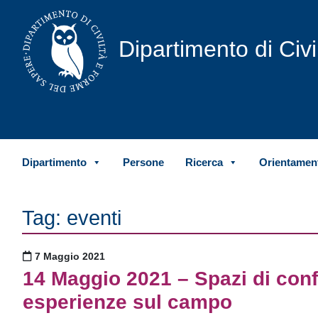
Vai al contenuto
Dipartimento di Civ
Dipartimento
Persone
Ricerca
Orientament
Tag:
eventi
Pubblicato il
7 Maggio 2021
14 Maggio 2021 – Spazi di conf
esperienze sul campo