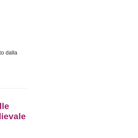
to dalla
lle
dievale