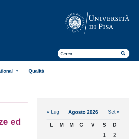
Cerca
Cerca
ational
Qualità
« Lug
Set »
Agosto 2026
ze ed
L
M
M
G
V
S
D
1
2