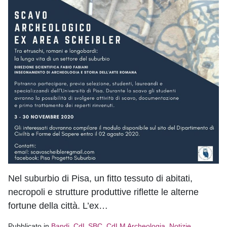
Nel suburbio di Pisa, un fitto tessuto di abitati,
necropoli e strutture produttive riflette le alterne
fortune della città. L’ex…
Pubblicato in
Bandi
,
CdL SBC
,
CdLM Archeologia
,
Notizie