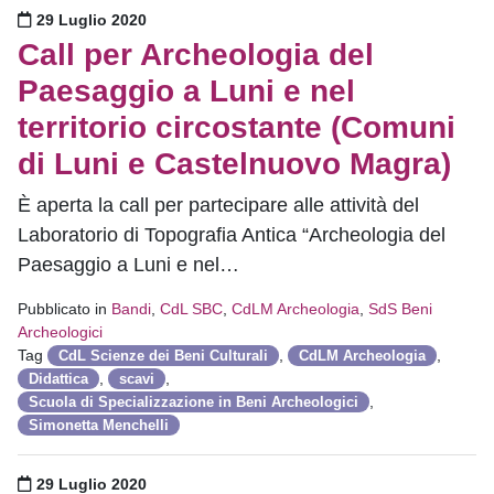
Pubblicato il
29 Luglio 2020
Call per Archeologia del
Paesaggio a Luni e nel
territorio circostante (Comuni
di Luni e Castelnuovo Magra)
È aperta la call per partecipare alle attività del
Laboratorio di Topografia Antica “Archeologia del
Paesaggio a Luni e nel…
Pubblicato in
Bandi
,
CdL SBC
,
CdLM Archeologia
,
SdS Beni
Archeologici
Tag
,
,
CdL Scienze dei Beni Culturali
CdLM Archeologia
,
,
Didattica
scavi
,
Scuola di Specializzazione in Beni Archeologici
Simonetta Menchelli
Pubblicato il
29 Luglio 2020