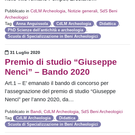
Pubblicato in
CdLM Archeologia
,
Notizie generali
,
SdS Beni
Archeologici
Tag
,
,
,
Anna Anguissola
CdLM Archeologia
Didattica
,
PhD Scienze dell'antichità e archeologia
Scuola di Specializzazione in Beni Archeologici
Pubblicato il
31 Luglio 2020
Premio di studio “Giuseppe
Nenci” – Bando 2020
Art.1 – E’ emanato il bando di concorso per
l’assegnazione del premio di studio “Giuseppe
Nenci” per l’anno 2020, da…
Pubblicato in
Bandi
,
CdLM Archeologia
,
SdS Beni Archeologici
Tag
,
,
CdLM Archeologia
Didattica
Scuola di Specializzazione in Beni Archeologici