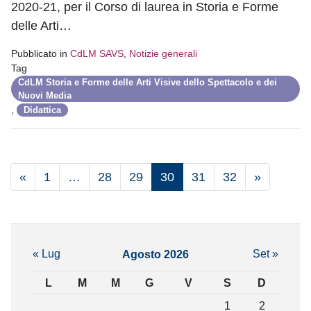
2020-21, per il Corso di laurea in Storia e Forme
delle Arti…
Pubblicato in
CdLM SAVS
,
Notizie generali
Tag
CdLM Storia e Forme delle Arti Visive dello Spettacolo e dei
Nuovi Media
,
Didattica
«
1
…
28
29
30
31
32
»
« Lug
Set »
Agosto 2026
L
M
M
G
V
S
D
1
2