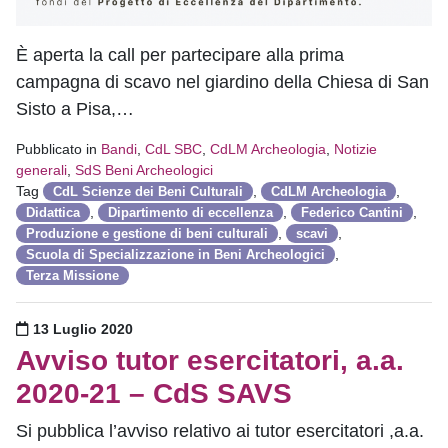
È aperta la call per partecipare alla prima
campagna di scavo nel giardino della Chiesa di San
Sisto a Pisa,…
Pubblicato in
Bandi
,
CdL SBC
,
CdLM Archeologia
,
Notizie
generali
,
SdS Beni Archeologici
Tag
,
,
CdL Scienze dei Beni Culturali
CdLM Archeologia
,
,
,
Didattica
Dipartimento di eccellenza
Federico Cantini
,
,
Produzione e gestione di beni culturali
scavi
,
Scuola di Specializzazione in Beni Archeologici
Terza Missione
Pubblicato il
13 Luglio 2020
Avviso tutor esercitatori, a.a.
2020-21 – CdS SAVS
Si pubblica l’avviso relativo ai tutor esercitatori ,a.a.