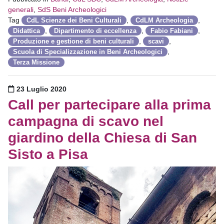
generali
,
SdS Beni Archeologici
Tag
,
,
CdL Scienze dei Beni Culturali
CdLM Archeologia
,
,
,
Didattica
Dipartimento di eccellenza
Fabio Fabiani
,
,
Produzione e gestione di beni culturali
scavi
,
Scuola di Specializzazione in Beni Archeologici
Terza Missione
Pubblicato il
23 Luglio 2020
Call per partecipare alla prima
campagna di scavo nel
giardino della Chiesa di San
Sisto a Pisa