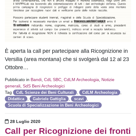
È aperta la call per partecipare alla Ricognizione in
Versilia (area montana) che si svolgerà dal 12 al 23
Ottobre…
Pubblicato in
Bandi
,
CdL SBC
,
CdLM Archeologia
,
Notizie
generali
,
SdS Beni Archeologici
Tag
,
,
CdL Scienze dei Beni Culturali
CdLM Archeologia
,
,
,
Didattica
Gabriele Gattiglia
scavi
Scuola di Specializzazione in Beni Archeologici
Pubblicato il
28 Luglio 2020
Call per Ricognizione dei fronti