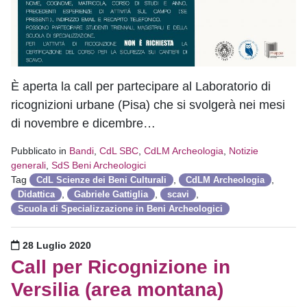
È aperta la call per partecipare al Laboratorio di
ricognizioni urbane (Pisa) che si svolgerà nei mesi
di novembre e dicembre…
Pubblicato in
Bandi
,
CdL SBC
,
CdLM Archeologia
,
Notizie
generali
,
SdS Beni Archeologici
Tag
,
,
CdL Scienze dei Beni Culturali
CdLM Archeologia
,
,
,
Didattica
Gabriele Gattiglia
scavi
Scuola di Specializzazione in Beni Archeologici
Pubblicato il
28 Luglio 2020
Call per Ricognizione in
Versilia (area montana)