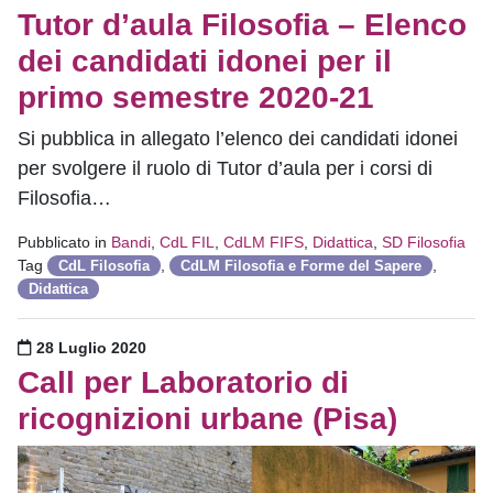
Tutor d’aula Filosofia – Elenco
dei candidati idonei per il
primo semestre 2020-21
Si pubblica in allegato l’elenco dei candidati idonei
per svolgere il ruolo di Tutor d’aula per i corsi di
Filosofia…
Pubblicato in
Bandi
,
CdL FIL
,
CdLM FIFS
,
Didattica
,
SD Filosofia
Tag
,
,
CdL Filosofia
CdLM Filosofia e Forme del Sapere
Didattica
Pubblicato il
28 Luglio 2020
Call per Laboratorio di
ricognizioni urbane (Pisa)