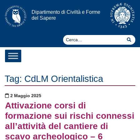
Vai al contenuto
Dipartimento di Civiltà e Forme
del Sapere
Ce
Cer
Tag:
CdLM Orientalistica
Pubblicato il
2 Maggio 2025
Attivazione corsi di
formazione sui rischi connessi
all’attività del cantiere di
scavo archeologico – 6