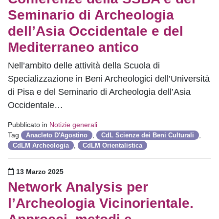
Seminario di Archeologia
dell’Asia Occidentale e del
Mediterraneo antico
Nell’ambito delle attività della Scuola di
Specializzazione in Beni Archeologici dell’Università
di Pisa e del Seminario di Archeologia dell’Asia
Occidentale…
Pubblicato in
Notizie generali
Tag
,
,
Anacleto D'Agostino
CdL Scienze dei Beni Culturali
,
CdLM Archeologia
CdLM Orientalistica
Pubblicato il
13 Marzo 2025
Network Analysis per
l’Archeologia Vicinorientale.