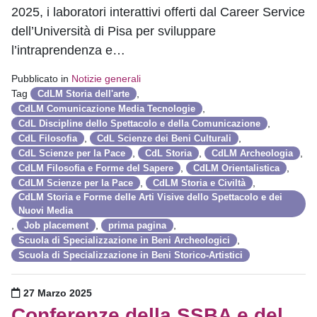
2025, i laboratori interattivi offerti dal Career Service
dell’Università di Pisa per sviluppare
l’intraprendenza e…
Pubblicato in
Notizie generali
Tag
,
CdLM Storia dell'arte
,
CdLM Comunicazione Media Tecnologie
,
CdL Discipline dello Spettacolo e della Comunicazione
,
,
CdL Filosofia
CdL Scienze dei Beni Culturali
,
,
,
CdL Scienze per la Pace
CdL Storia
CdLM Archeologia
,
,
CdLM Filosofia e Forme del Sapere
CdLM Orientalistica
,
,
CdLM Scienze per la Pace
CdLM Storia e Civiltà
CdLM Storia e Forme delle Arti Visive dello Spettacolo e dei
Nuovi Media
,
,
,
Job placement
prima pagina
,
Scuola di Specializzazione in Beni Archeologici
Scuola di Specializzazione in Beni Storico-Artistici
Pubblicato il
27 Marzo 2025
Conferenze della SSBA e del