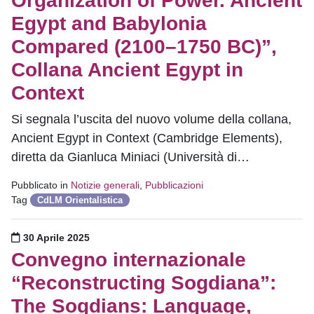
Organization of Power. Ancient
Egypt and Babylonia
Compared (2100–1750 BC)”,
Collana Ancient Egypt in
Context
Si segnala l’uscita del nuovo volume della collana,
Ancient Egypt in Context (Cambridge Elements),
diretta da Gianluca Miniaci (Università di…
Pubblicato in
Notizie generali
,
Pubblicazioni
Tag
CdLM Orientalistica
Pubblicato il
30 Aprile 2025
Convegno internazionale
“Reconstructing Sogdiana”:
The Sogdians: Language,