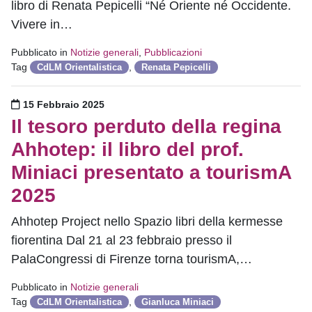
libro di Renata Pepicelli “Né Oriente né Occidente.
Vivere in…
Pubblicato in
Notizie generali
,
Pubblicazioni
Tag
,
CdLM Orientalistica
Renata Pepicelli
Pubblicato il
15 Febbraio 2025
Il tesoro perduto della regina
Ahhotep: il libro del prof.
Miniaci presentato a tourismA
2025
Ahhotep Project nello Spazio libri della kermesse
fiorentina Dal 21 al 23 febbraio presso il
PalaCongressi di Firenze torna tourismA,…
Pubblicato in
Notizie generali
Tag
,
CdLM Orientalistica
Gianluca Miniaci