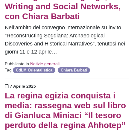
Writing and Social Networks,
con Chiara Barbati
Nell’ambito del convegno internazionale su invito
“Reconstructing Sogdiana: Archaeological
Discoveries and Historical Narratives”, tenutosi nei
giorni 11 e 12 aprile…
Pubblicato in
Notizie generali
Tag
,
CdLM Orientalistica
Chiara Barbati
Pubblicato il
7 Aprile 2025
La regina egizia conquista i
media: rassegna web sul libro
di Gianluca Miniaci “Il tesoro
perduto della regina Ahhotep”