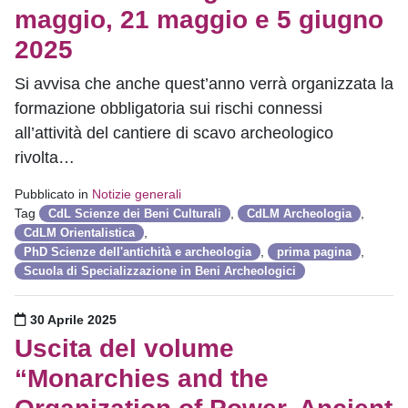
maggio, 21 maggio e 5 giugno
2025
Si avvisa che anche quest’anno verrà organizzata la
formazione obbligatoria sui rischi connessi
all’attività del cantiere di scavo archeologico
rivolta…
Pubblicato in
Notizie generali
Tag
,
,
CdL Scienze dei Beni Culturali
CdLM Archeologia
,
CdLM Orientalistica
,
,
PhD Scienze dell'antichità e archeologia
prima pagina
Scuola di Specializzazione in Beni Archeologici
Pubblicato il
30 Aprile 2025
Uscita del volume
“Monarchies and the