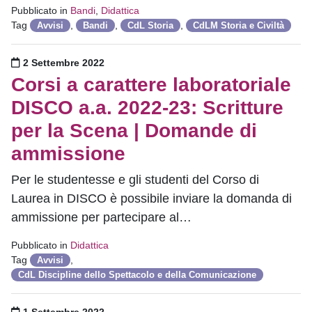
Pubblicato in
Bandi
,
Didattica
Tag
,
,
,
Avvisi
Bandi
CdL Storia
CdLM Storia e Civiltà
Pubblicato il
2 Settembre 2022
Corsi a carattere laboratoriale
DISCO a.a. 2022-23: Scritture
per la Scena | Domande di
ammissione
Per le studentesse e gli studenti del Corso di
Laurea in DISCO è possibile inviare la domanda di
ammissione per partecipare al…
Pubblicato in
Didattica
Tag
,
Avvisi
CdL Discipline dello Spettacolo e della Comunicazione
Pubblicato il
1 Settembre 2022