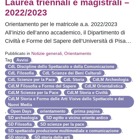
Laurea triennali e magistrali –
2022/2023
Orientamento per le matricole a.a. 2022/2023
All’inizio dell’anno accademico, il Dipartimento di
Civiltà e Forme del Sapere dell’Università di Pisa…
Pubblicato in
Notizie generali
,
Orientamento
Tag
,
Avvisi
,
CdL Discipline dello Spettacolo e della Comunicazione
,
,
CdL Filosofia
CdL Scienze dei Beni Culturali
,
,
,
CdL Scienze per la Pace
CdL Storia
CdLM Archeologia
,
,
CdLM Filosofia e Forme del Sapere
CdLM Orientalistica
,
,
CdLM Scienze per la Pace
CdLM Storia e Civiltà
CdLM Storia e Forme delle Arti Visive dello Spettacolo e dei
Nuovi Media
,
,
,
,
Open Days
orientamento
prima pagina
,
,
SD archeologia
SD egitto e vicino oriente antico
,
,
SD Filosofia
SD scienze per la pace
,
SD spettacolo produzione multimediale e comunicazione
,
SD storia
SD storia delle arti