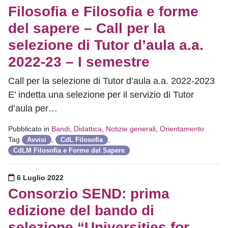
Filosofia e Filosofia e forme
del sapere – Call per la
selezione di Tutor d’aula a.a.
2022-23 – I semestre
Call per la selezione di Tutor d’aula a.a. 2022-2023
E’ indetta una selezione per il servizio di Tutor
d’aula per…
Pubblicato in
Bandi
,
Didattica
,
Notizie generali
,
Orientamento
Tag
,
,
Avvisi
CdL Filosofia
CdLM Filosofia e Forme del Sapere
Pubblicato il
6 Luglio 2022
Consorzio SEND: prima
edizione del bando di
selezione “Universities for