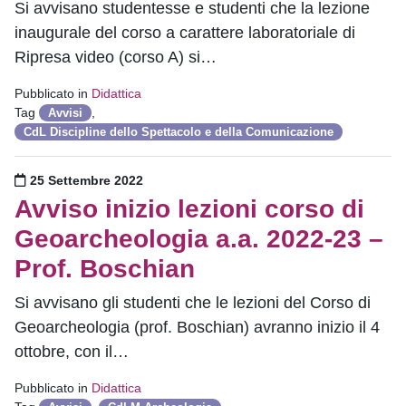
Si avvisano studentesse e studenti che la lezione
inaugurale del corso a carattere laboratoriale di
Ripresa video (corso A) si…
Pubblicato in
Didattica
Tag
,
Avvisi
CdL Discipline dello Spettacolo e della Comunicazione
Pubblicato il
25 Settembre 2022
Avviso inizio lezioni corso di
Geoarcheologia a.a. 2022-23 –
Prof. Boschian
Si avvisano gli studenti che le lezioni del Corso di
Geoarcheologia (prof. Boschian) avranno inizio il 4
ottobre, con il…
Pubblicato in
Didattica