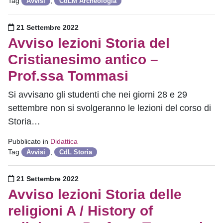
Tag
,
Avvisi
CdLM Archeologia
Pubblicato il
21 Settembre 2022
Avviso lezioni Storia del
Cristianesimo antico –
Prof.ssa Tommasi
Si avvisano gli studenti che nei giorni 28 e 29
settembre non si svolgeranno le lezioni del corso di
Storia…
Pubblicato in
Didattica
Tag
,
Avvisi
CdL Storia
Pubblicato il
21 Settembre 2022
Avviso lezioni Storia delle
religioni A / History of