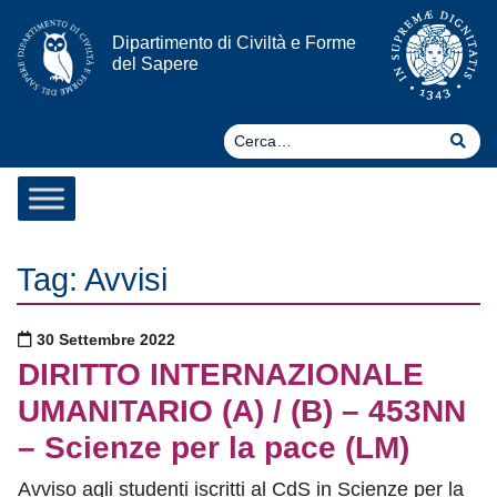
Vai al contenuto
Dipartimento di Civiltà e Forme
del Sapere
Ce
Cer
Tag:
Avvisi
Pubblicato il
30 Settembre 2022
DIRITTO INTERNAZIONALE
UMANITARIO (A) / (B) – 453NN
– Scienze per la pace (LM)
Avviso agli studenti iscritti al CdS in Scienze per la