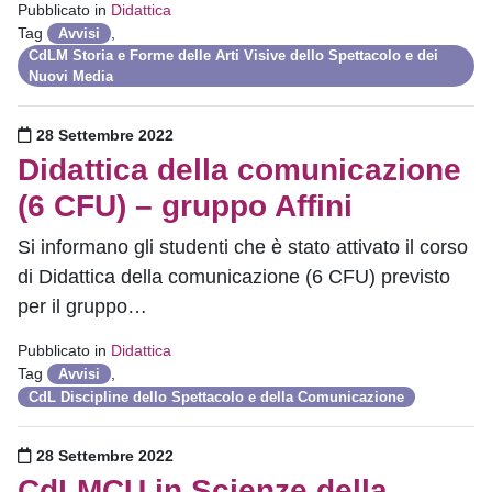
Pubblicato in
Didattica
Tag
,
Avvisi
CdLM Storia e Forme delle Arti Visive dello Spettacolo e dei
Nuovi Media
Pubblicato il
28 Settembre 2022
Didattica della comunicazione
(6 CFU) – gruppo Affini
Si informano gli studenti che è stato attivato il corso
di Didattica della comunicazione (6 CFU) previsto
per il gruppo…
Pubblicato in
Didattica
Tag
,
Avvisi
CdL Discipline dello Spettacolo e della Comunicazione
Pubblicato il
28 Settembre 2022
CdLMCU in Scienze della