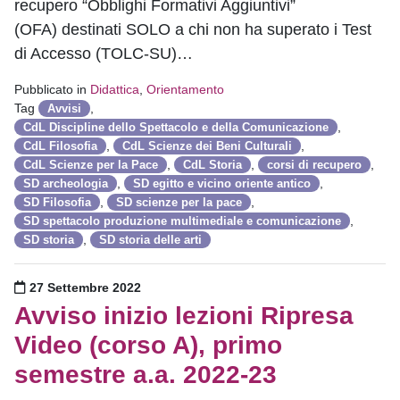
recupero “Obblighi Formativi Aggiuntivi”
(OFA) destinati SOLO a chi non ha superato i Test
di Accesso (TOLC-SU)…
Pubblicato in
Didattica
,
Orientamento
Tag
,
Avvisi
,
CdL Discipline dello Spettacolo e della Comunicazione
,
,
CdL Filosofia
CdL Scienze dei Beni Culturali
,
,
,
CdL Scienze per la Pace
CdL Storia
corsi di recupero
,
,
SD archeologia
SD egitto e vicino oriente antico
,
,
SD Filosofia
SD scienze per la pace
,
SD spettacolo produzione multimediale e comunicazione
,
SD storia
SD storia delle arti
Pubblicato il
27 Settembre 2022
Avviso inizio lezioni Ripresa
Video (corso A), primo
semestre a.a. 2022-23