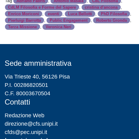
Tag
,
,
,
Adriano Fabris
Antonio Masala
CdL Filosofia
,
,
CdLM Filosofia e Forme del Sapere
cristina d'ancona
,
,
,
,
Enrico Moriconi
eventi
Luca Bellotti
PhD Filosofia
,
,
,
Pierluigi Barrotta
Public Engagement
Roberto Gronda
,
Terza Missione
Veronica Neri
Sede amministrativa
Via Trieste 40, 56126 Pisa
P.I. 00286820501
C.F. 80003670504
Contatti
Redazione Web
direzione@cfs.unipi.it
cfds@pec.unipi.it