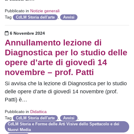
Pubblicato in
Notizie generali
Tag
,
CdLM Storia dell'arte
Avvisi
Pubblicato il
6 Novembre 2024
Annullamento lezione di
Diagnostica per lo studio delle
opere d’arte di giovedì 14
novembre – prof. Patti
Si avvisa che la lezione di Diagnostica per lo studio
delle opere d’arte di giovedì 14 novembre (prof.
Patti) è…
Pubblicato in
Didattica
Tag
,
,
CdLM Storia dell'arte
Avvisi
CdLM Storia e Forme delle Arti Visive dello Spettacolo e dei
Nuovi Media