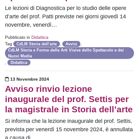
Le lezioni di Diagnostica per lo studio delle opere
d’arte del prof. Patti previste nei giorni giovedì 14
novembre, venerdì…
Pubblicato in
Didattica
Tag
,
,
CdLM Storia dell'arte
Avvisi
CdLM Storia e Forme delle Arti Visive dello Spettacolo e dei
Nuovi Media
,
Didattica
Pubblicato il
13 Novembre 2024
Avviso rinvio lezione
inaugurale del prof. Settis per
la magistrale in Storia dell’arte
Si informa che la lezione inaugurale del prof. Settis,
prevista per venerdì 15 novembre 2024, è annullata
a causa di…