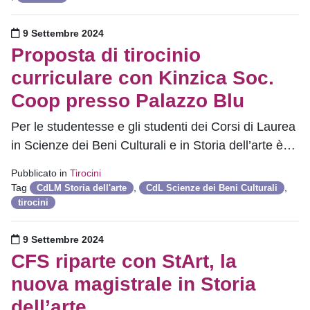
Pubblicato il
9 Settembre 2024
Proposta di tirocinio
curriculare con Kinzica Soc.
Coop presso Palazzo Blu
Per le studentesse e gli studenti dei Corsi di Laurea
in Scienze dei Beni Culturali e in Storia dell’arte è…
Pubblicato in
Tirocini
Tag
,
,
CdLM Storia dell'arte
CdL Scienze dei Beni Culturali
tirocini
Pubblicato il
9 Settembre 2024
CFS riparte con StArt, la
nuova magistrale in Storia
dell’arte