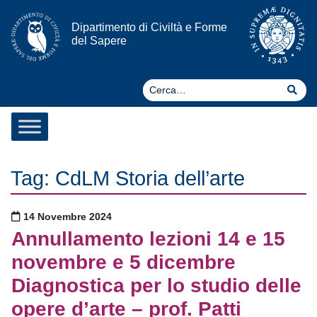
Vai al contenuto
Dipartimento di Civiltà e Forme
del Sapere
Ce
Cer
Tag:
CdLM Storia dell’arte
Pubblicato il
14 Novembre 2024
Annullamento lezioni 14 e 15
novembre e 5 dicembre
Diagnostica per lo studio delle
opere d’arte – prof. Patti