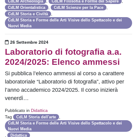
,
,
CdLM Archeologia
CdLM Filosofia e Forme del Sapere
,
,
CdLM Orientalistica
CdLM Scienze per la Pace
,
CdLM Storia e Civiltà
CdLM Storia e Forme delle Arti Visive dello Spettacolo e dei
Nuovi Media
Pubblicato il
26 Settembre 2024
Laboratorio di fotografia a.a.
2024/2025: Elenco ammessi
Si pubblica l’elenco ammessi al corso a carattere
laboratoriale “Laboratorio di fotografia”, attivo per
l’anno accademico 2024/2025. Il corso inizierà
venerdì…
Pubblicato in
Didattica
Tag
,
CdLM Storia dell'arte
CdLM Storia e Forme delle Arti Visive dello Spettacolo e dei
Nuovi Media
,
Didattica