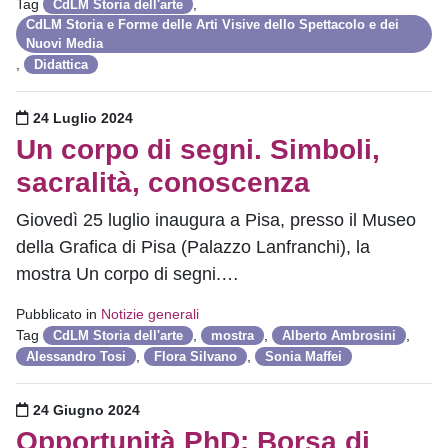
Tag
,
CdLM Storia dell'arte
CdLM Storia e Forme delle Arti Visive dello Spettacolo e dei
Nuovi Media
,
Didattica
Pubblicato il
24 Luglio 2024
Un corpo di segni. Simboli,
sacralità, conoscenza
Giovedì 25 luglio inaugura a Pisa, presso il Museo
della Grafica di Pisa (Palazzo Lanfranchi), la
mostra Un corpo di segni.…
Pubblicato in
Notizie generali
Tag
,
,
,
CdLM Storia dell'arte
mostra
Alberto Ambrosini
,
,
Alessandro Tosi
Flora Silvano
Sonia Maffei
Pubblicato il
24 Giugno 2024
Opportunità PhD: Borsa di