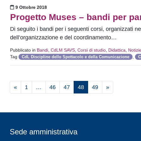
Pubblicato il
9 Ottobre 2018
Progetto Muses – bandi per par
Di seguito i bandi per i seguenti corsi, organizzati 
dell’organizzazione e del coordinamento…
Pubblicato in
Bandi
,
CdLM SAVS
,
Corsi di studio
,
Didattica
,
Notizi
Tag
,
CdL Discipline dello Spettacolo e della Comunicazione
C
«
1
…
46
47
48
49
»
Sede amministrativa