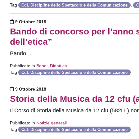
Tag
,
CdL Discipline dello Spettacolo e della Comunicazione
C
Pubblicato il
9 Ottobre 2018
Bando di concorso per l’anno s
dell’etica”
Bando…
Pubblicato in
Bandi
,
Didattica
Tag
CdL Discipline dello Spettacolo e della Comunicazione
Pubblicato il
9 Ottobre 2018
Storia della Musica da 12 cfu 
Il Corso di Storia della Musica da 12 cfu (582LL) no
Pubblicato in
Notizie generali
Tag
CdL Discipline dello Spettacolo e della Comunicazione