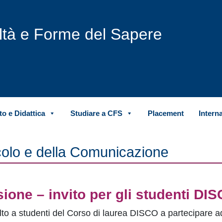
iltà e Forme del Sapere
o e Didattica
Studiare a CFS
Placement
Intern
colo e della Comunicazione
ione – invito per gli studenti DI
rivolto a studenti del Corso di laurea DISCO a partecipare