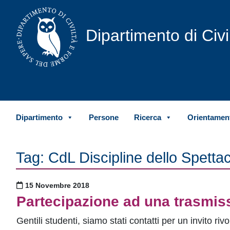
Vai al contenuto
Dipartimento di Civ
Dipartimento
Persone
Ricerca
Orientament
Tag:
CdL Discipline dello Spetta
Pubblicato il
15 Novembre 2018
Partecipazione ad una trasmiss
Gentili studenti, siamo stati contatti per un invito 