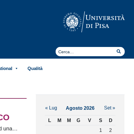
Cerca
Cerca
ational
Qualità
« Lug
Set »
Agosto 2026
SCO
L
M
M
G
V
S
D
 ad una…
1
2