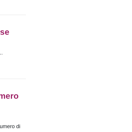
ase
,…
umero
numero di