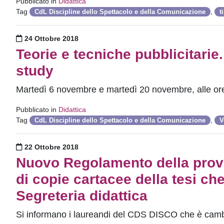
Pubblicato in
Didattica
Tag
,
CdL Discipline dello Spettacolo e della Comunicazione
t
Pubblicato il
24 Ottobre 2018
Teorie e tecniche pubblicitarie.
study
Martedì 6 novembre e martedì 20 novembre, alle ore 
Pubblicato in
Didattica
Tag
,
CdL Discipline dello Spettacolo e della Comunicazione
V
Pubblicato il
22 Ottobre 2018
Nuovo Regolamento della prova 
di copie cartacee della tesi c
Segreteria didattica
Si informano i laureandi del CDS DISCO che è cambi