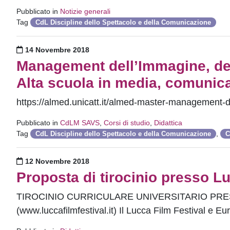
Pubblicato in
Notizie generali
Tag
CdL Discipline dello Spettacolo e della Comunicazione
Pubblicato il
14 Novembre 2018
Management dell’Immagine, de
Alta scuola in media, comunic
https://almed.unicatt.it/almed-master-management-
Pubblicato in
CdLM SAVS
,
Corsi di studio
,
Didattica
Tag
,
CdL Discipline dello Spettacolo e della Comunicazione
C
Pubblicato il
12 Novembre 2018
Proposta di tirocinio presso L
TIROCINIO CURRICULARE UNIVERSITARIO PRE
(www.luccafilmfestival.it) Il Lucca Film Festival e