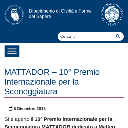
Vai al contenuto
Dipartimento di Civiltà e Forme
del Sapere
Ce
Cer
MATTADOR – 10° Premio
Internazionale per la
Sceneggiatura
Pubblicato il
6 Dicembre 2018
Si è aperto il
10° Premio Internazionale per la
Sceneggiatura MATTADOR
dedicato a Matteo