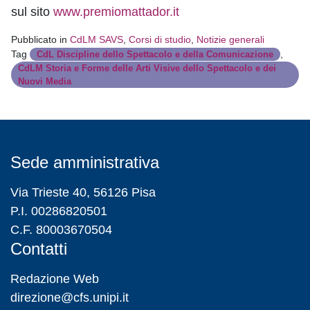
sul sito
www.premiomattador.it
Pubblicato in
CdLM SAVS
,
Corsi di studio
,
Notizie generali
Tag
,
CdL Discipline dello Spettacolo e della Comunicazione
CdLM Storia e Forme delle Arti Visive dello Spettacolo e dei
Nuovi Media
Sede amministrativa
Via Trieste 40, 56126 Pisa
P.I. 00286820501
C.F. 80003670504
Contatti
Redazione Web
direzione@cfs.unipi.it