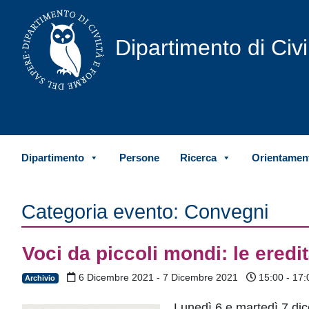
Vai al contenuto
Dipartimento di Civ
Dipartimento
Persone
Ricerca
Orientament
Categoria evento:
Convegni
Voci da piccoli mondi: le eredi
6 Dicembre 2021 - 7 Dicembre 2021
15:00 - 17:
Archivio
Lunedì 6 e martedì 7 di