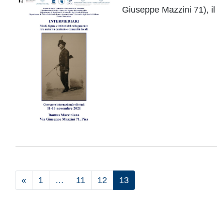
Giuseppe Mazzini 71), i
«
1
…
11
12
13