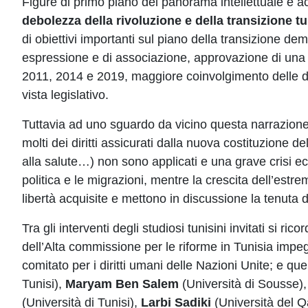
Figure di primo piano del panorama intellettuale e a
debolezza della rivoluzione e della transizione t
di obiettivi importanti sul piano della transizione dem
espressione e di associazione, approvazione di una n
2011, 2014 e 2019, maggiore coinvolgimento delle donn
vista legislativo.
Tuttavia ad uno sguardo da vicino questa narrazione d
molti dei diritti assicurati dalla nuova costituzione de
alla salute…) non sono applicati e una grave crisi ec
politica e le migrazioni, mentre la crescita dell’estre
libertà acquisite e mettono in discussione la tenuta
Tra gli interventi degli studiosi tunisini invitati si ri
dell’Alta commissione per le riforme in Tunisia impe
comitato per i diritti umani delle Nazioni Unite; e quel
Tunisi),
Maryam Ben Salem
(Università di Sousse)
(Università di Tunisi),
Larbi Sadiki
(Università del Q