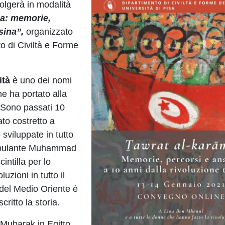
volgerà in modalità
ma: memorie,
sina”,
organizzato
o di Civiltà e Forme
ità
è uno dei nomi
he ha portato alla
. Sono passati 10
to costretto a
 sviluppate in tutto
 ambulante Muhammad
intilla per lo
uzioni in tutto il
 del Medio Oriente è
ritto la storia.
 Mubarak in Egitto,