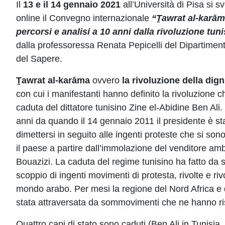
Il
13 e il 14 gennaio 2021
all’Università di Pisa si s
online il Convegno internazionale
“Ṯawrat al-karā
percorsi e analisi a 10 anni dalla rivoluzione tuni
dalla professoressa Renata Pepicelli del Dipartiment
del Sapere.
Ṯawrat al-karāma
ovvero
la rivoluzione della dign
con cui i manifestanti hanno definito la rivoluzione c
caduta del dittatore tunisino Zine el-Abidine Ben Ali
anni da quando il 14 gennaio 2011 il presidente è sta
dimettersi in seguito alle ingenti proteste che si sono
il paese a partire dall’immolazione del venditore
Bouazizi. La caduta del regime tunisino ha fatto da sc
scoppio di ingenti movimenti di protesta, rivolte e rivol
mondo arabo. Per mesi la regione del Nord Africa e
stata attraversata da sommovimenti che ne hanno risc
Quattro capi di stato sono caduti (Ben Ali in Tunisia,