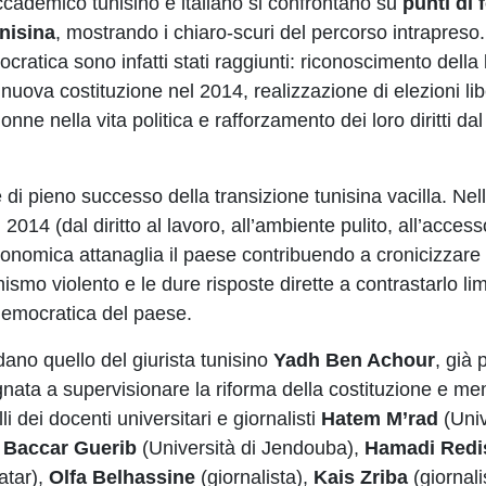
ccademico tunisino e italiano si confrontano su
punti di 
unisina
, mostrando i chiaro-scuri del percorso intrapreso
ocratica sono infatti stati raggiunti: riconoscimento della l
uova costituzione nel 2014, realizzazione di elezioni lib
e nella vita politica e rafforzamento dei loro diritti dal
i pieno successo della transizione tunisina vacilla. Nell
l 2014 (dal diritto al lavoro, all’ambiente pulito, all’acces
onomica attanaglia il paese contribuendo a cronicizzare l
mismo violento e le dure risposte dirette a contrastarlo lim
 democratica del paese.
cordano quello del giurista tunisino
Yadh Ben Achour
, già 
gnata a supervisionare la riforma della costituzione e m
li dei docenti universitari e giornalisti
Hatem M’rad
(Univ
,
Baccar Guerib
(Università di Jendouba),
Hamadi Redi
atar),
Olfa Belhassine
(giornalista),
Kais Zriba
(giornali