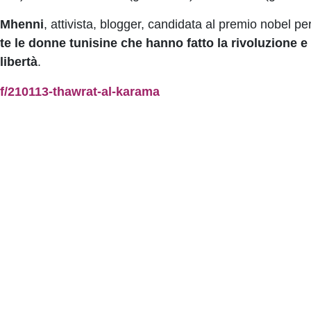
n Mhenni
, attivista, blogger, candidata al premio nobel pe
tte le donne tunisine che hanno fatto la rivoluzione e t
libertà
.
nf/210113-thawrat-al-karama