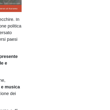
ecchire. In
one politica
versato
ersi paesi
 presente
le e
ne,
a e musica
zione dei