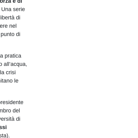
forza e di
. Una serie
ibertà di
ere nel
 punto di
a pratica
so all’acqua,
a crisi
itano le
presidente
embro del
ersità di
ssi
sta).