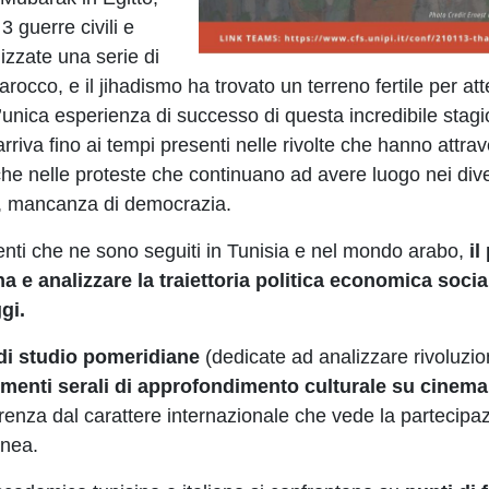
 guerre civili e
lizzate una serie di
arocco, e il jihadismo ha trovato un terreno fertile per att
’unica esperienza di successo di questa incredibile stagi
arriva fino ai tempi presenti nelle rivolte che hanno attra
 che nelle proteste che continuano ad avere luogo nei div
e, mancanza di democrazia.
venti che ne sono seguiti in Tunisia e nel mondo arabo,
il
a e analizzare la traiettoria politica economica socia
gi.
i di studio pomeridiane
(dedicate ad analizzare rivoluzio
menti serali di approfondimento culturale su cinem
enza dal carattere internazionale che vede la partecipa
anea.