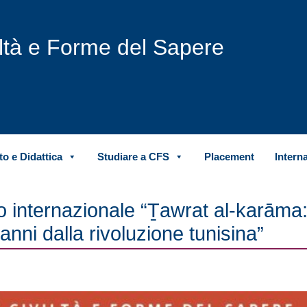
iltà e Forme del Sapere
o e Didattica
Studiare a CFS
Placement
Intern
internazionale “Ṯawrat al-karāma
anni dalla rivoluzione tunisina”