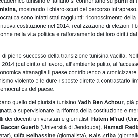
ccademico tunisino e italiano si confrontano su
punti di 
unisina
, mostrando i chiaro-scuri del percorso intrapreso
ocratica sono infatti stati raggiunti: riconoscimento della l
uova costituzione nel 2014, realizzazione di elezioni lib
e nella vita politica e rafforzamento dei loro diritti dal
i pieno successo della transizione tunisina vacilla. Nell
l 2014 (dal diritto al lavoro, all’ambiente pulito, all’acces
onomica attanaglia il paese contribuendo a cronicizzare l
mismo violento e le dure risposte dirette a contrastarlo lim
 democratica del paese.
cordano quello del giurista tunisino
Yadh Ben Achour
, già 
gnata a supervisionare la riforma della costituzione e m
li dei docenti universitari e giornalisti
Hatem M’rad
(Univ
,
Baccar Guerib
(Università di Jendouba),
Hamadi Redi
atar),
Olfa Belhassine
(giornalista),
Kais Zriba
(giornali