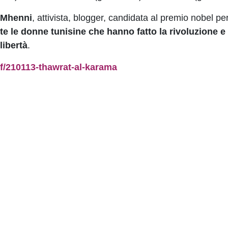
n Mhenni
, attivista, blogger, candidata al premio nobel pe
tte le donne tunisine che hanno fatto la rivoluzione e t
libertà
.
nf/210113-thawrat-al-karama