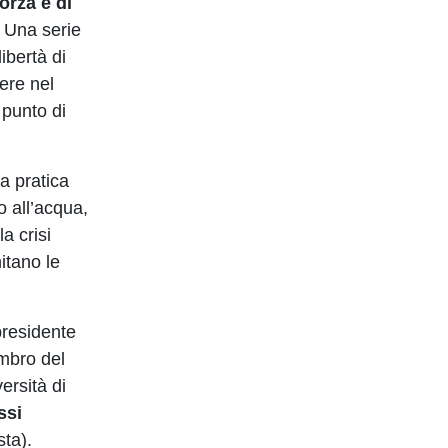
forza e di
. Una serie
ibertà di
ere nel
 punto di
a pratica
so all’acqua,
a crisi
itano le
presidente
embro del
ersità di
ssi
sta).