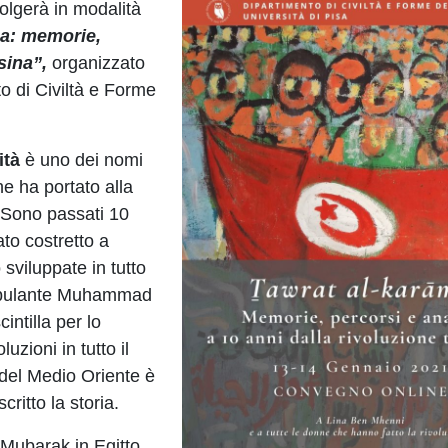
volgerà in modalità
ma: memorie,
sina”,
organizzato
o di Civiltà e Forme
ità
è uno dei nomi
he ha portato alla
. Sono passati 10
to costretto a
 sviluppate in tutto
 ambulante Muhammad
intilla per lo
uzioni in tutto il
 del Medio Oriente è
ritto la storia.
 Mubarak in Egitto,