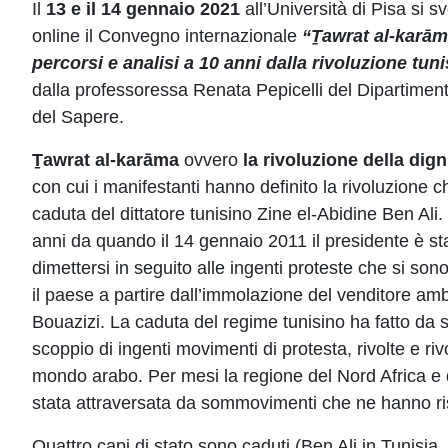
Il
13 e il 14 gennaio 2021
all’Università di Pisa si s
online il Convegno internazionale
“Ṯawrat al-karā
percorsi e analisi a 10 anni dalla rivoluzione tuni
dalla professoressa Renata Pepicelli del Dipartiment
del Sapere.
Ṯawrat al-karāma
ovvero
la rivoluzione della dign
con cui i manifestanti hanno definito la rivoluzione c
caduta del dittatore tunisino Zine el-Abidine Ben Ali
anni da quando il 14 gennaio 2011 il presidente è sta
dimettersi in seguito alle ingenti proteste che si sono
il paese a partire dall’immolazione del venditore
Bouazizi. La caduta del regime tunisino ha fatto da sc
scoppio di ingenti movimenti di protesta, rivolte e rivol
mondo arabo. Per mesi la regione del Nord Africa e
stata attraversata da sommovimenti che ne hanno risc
Quattro capi di stato sono caduti (Ben Ali in Tunisia,