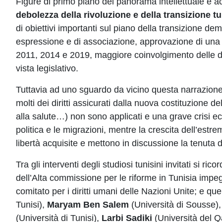
Figure di primo piano del panorama intellettuale e a
debolezza della rivoluzione e della transizione t
di obiettivi importanti sul piano della transizione dem
espressione e di associazione, approvazione di una n
2011, 2014 e 2019, maggiore coinvolgimento delle donn
vista legislativo.
Tuttavia ad uno sguardo da vicino questa narrazione d
molti dei diritti assicurati dalla nuova costituzione de
alla salute…) non sono applicati e una grave crisi ec
politica e le migrazioni, mentre la crescita dell’estre
libertà acquisite e mettono in discussione la tenuta
Tra gli interventi degli studiosi tunisini invitati si ri
dell’Alta commissione per le riforme in Tunisia impe
comitato per i diritti umani delle Nazioni Unite; e quel
Tunisi),
Maryam Ben Salem
(Università di Sousse)
(Università di Tunisi),
Larbi Sadiki
(Università del Q