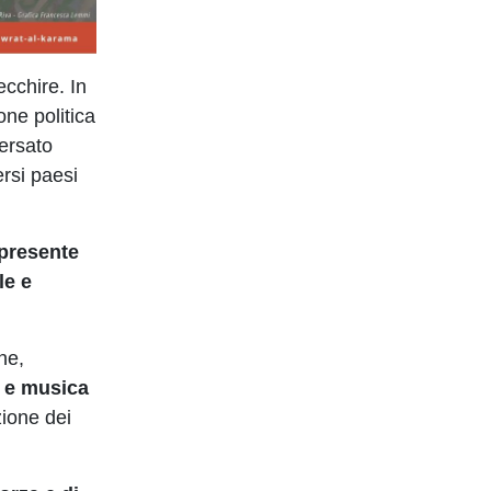
ecchire. In
one politica
versato
ersi paesi
 presente
le e
ne,
a e musica
zione dei