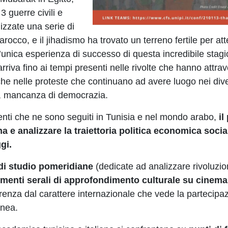
 guerre civili e
lizzate una serie di
arocco, e il jihadismo ha trovato un terreno fertile per att
’unica esperienza di successo di questa incredibile stagi
arriva fino ai tempi presenti nelle rivolte che hanno attra
 che nelle proteste che continuano ad avere luogo nei div
e, mancanza di democrazia.
venti che ne sono seguiti in Tunisia e nel mondo arabo,
il
a e analizzare la traiettoria politica economica socia
gi.
i di studio pomeridiane
(dedicate ad analizzare rivoluzio
menti serali di approfondimento culturale su cinem
enza dal carattere internazionale che vede la partecipa
anea.