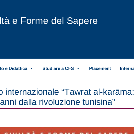
iltà e Forme del Sapere
o e Didattica
Studiare a CFS
Placement
Intern
internazionale “Ṯawrat al-karāma
anni dalla rivoluzione tunisina”