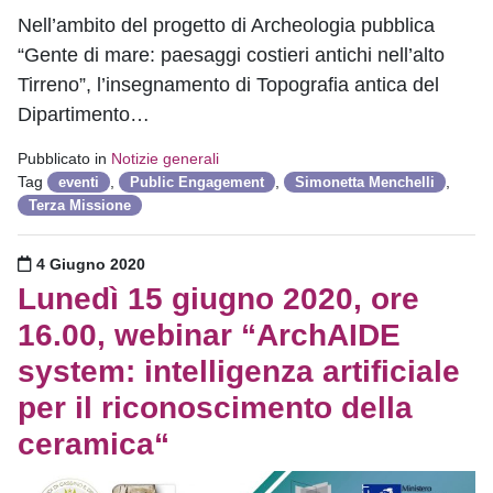
Nell’ambito del progetto di Archeologia pubblica
“Gente di mare: paesaggi costieri antichi nell’alto
Tirreno”, l’insegnamento di Topografia antica del
Dipartimento…
Pubblicato in
Notizie generali
Tag
,
,
,
eventi
Public Engagement
Simonetta Menchelli
Terza Missione
Pubblicato il
4 Giugno 2020
Lunedì 15 giugno 2020, ore
16.00, webinar “ArchAIDE
system: intelligenza artificiale
per il riconoscimento della
ceramica“