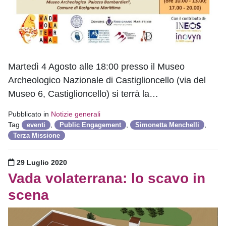
Martedì 4 Agosto alle 18:00 presso il Museo
Archeologico Nazionale di Castiglioncello (via del
Museo 6, Castiglioncello) si terrà la…
Pubblicato in
Notizie generali
Tag
,
,
,
eventi
Public Engagement
Simonetta Menchelli
Terza Missione
Pubblicato il
29 Luglio 2020
Vada volaterrana: lo scavo in
scena