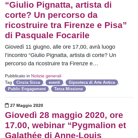
“Giulio Pignatta, artista di
corte? Un percorso da
ricostruire tra Firenze e Pisa”
di Pasquale Focarile
Giovedì 11 giugno, alle ore 17,00, avrà luogo
l’incontro “Giulio Pignatta, artista di corte? Un
percorso da ricostruire tra Firenze e…
Pubblicato in
Notizie generali
Tag
,
,
,
Cinzia Sicca
eventi
Gipsoteca di Arte Antica
,
Public Engagement
Terza Missione
Pubblicato il
27 Maggio 2020
Giovedì 28 maggio 2020, ore
17.00, webinar “Pygmalion et
Galathée di Anne-Louis