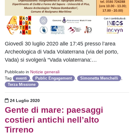
Giovedì 30 luglio 2020 alle 17:45 presso l’area
Archeologica di Vada Volaterrana (via del porto,
Vada) si svolgerà “Vada volaterrana:…
Pubblicato in
Notizie generali
Tag
,
,
,
eventi
Public Engagement
Simonetta Menchelli
Terza Missione
Pubblicato il
24 Luglio 2020
Gente di mare: paesaggi
costieri antichi nell’alto
Tirreno