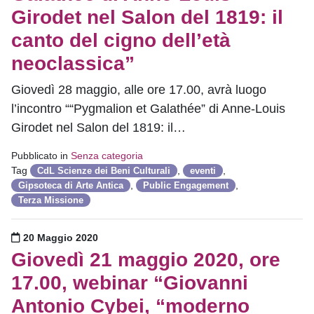
Girodet nel Salon del 1819: il
canto del cigno dell’età
neoclassica”
Giovedì 28 maggio, alle ore 17.00, avrà luogo
l’incontro ““Pygmalion et Galathée” di Anne-Louis
Girodet nel Salon del 1819: il…
Pubblicato in
Senza categoria
Tag
,
,
CdL Scienze dei Beni Culturali
eventi
,
,
Gipsoteca di Arte Antica
Public Engagement
Terza Missione
Pubblicato il
20 Maggio 2020
Giovedì 21 maggio 2020, ore
17.00, webinar “Giovanni
Antonio Cybei, “moderno