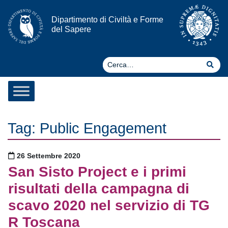
Vai al contenuto
Dipartimento di Civiltà e Forme
del Sapere
Ce
Cer
Tag:
Public Engagement
Pubblicato il
26 Settembre 2020
San Sisto Project e i primi
risultati della campagna di
scavo 2020 nel servizio di TG
R Toscana