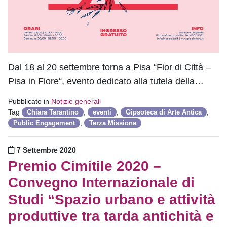
Dal 18 al 20 settembre torna a Pisa “Fior di Città –
Pisa in Fiore“, evento dedicato alla tutela della…
Pubblicato in
Notizie generali
Tag
,
,
,
Chiara Tarantino
eventi
Gipsoteca di Arte Antica
,
Public Engagement
Terza Missione
Pubblicato il
7 Settembre 2020
Premio Cimitile 2020 –
Convegno Internazionale di
Studi “Spazio urbano e attività
produttive tra tarda antichità e