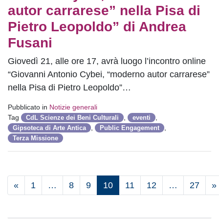
autor carrarese” nella Pisa di
Pietro Leopoldo” di Andrea
Fusani
Giovedì 21, alle ore 17, avrà luogo l’incontro online
“Giovanni Antonio Cybei, “moderno autor carrarese”
nella Pisa di Pietro Leopoldo”…
Pubblicato in
Notizie generali
Tag
,
,
CdL Scienze dei Beni Culturali
eventi
,
,
Gipsoteca di Arte Antica
Public Engagement
Terza Missione
«
1
…
8
9
10
11
12
…
27
»