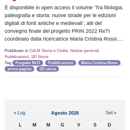
È disponibile in open access il volume ‘Tra filologia,
paleografia e storia: nuove strade per le edizioni
digitali di fonti antiche e medievali’, atti del
convegno finale del progetto PRIN 2022 ReTI
coordinato dalla ricercatrice Maria Cristina Rossi.…
Pubblicato in
CdLM Storia e Civiltà
,
Notizie generali
,
Pubblicazioni
,
SD Storia
Tag
,
,
,
Progetto ReTI
Pubblicazioni
Maria Cristina Rossi
,
prima pagina
SD storia
« Lug
Set »
Agosto 2026
L
M
M
G
V
S
D