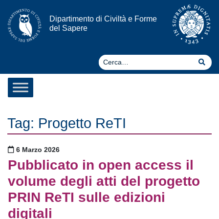
Vai al contenuto
Dipartimento di Civiltà e Forme
del Sapere
Ce
Cer
Tag:
Progetto ReTI
Pubblicato il
6 Marzo 2026
Pubblicato in open access il
volume degli atti del progetto
PRIN ReTI sulle edizioni
digitali