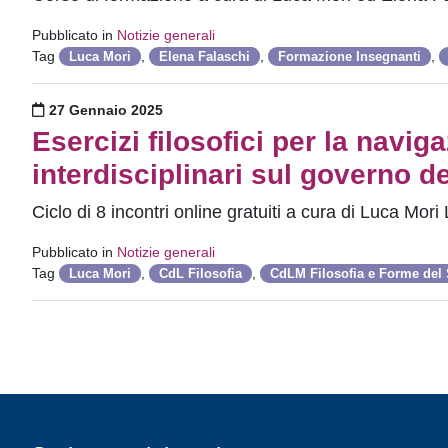
Pubblicato in
Notizie generali
Tag
,
,
,
Luca Mori
Elena Falaschi
Formazione Insegnanti
Pubblicato il
27 Gennaio 2025
Esercizi filosofici per la navig
interdisciplinari sul governo d
Ciclo di 8 incontri online gratuiti a cura di Luca Mo
Pubblicato in
Notizie generali
Tag
,
,
Luca Mori
CdL Filosofia
CdLM Filosofia e Forme del