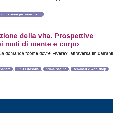
formazione per insegnanti
azione della vita. Prospettive
ei moti di mente e corpo
ri La domanda “come dovrei vivere?” attraversa fin dall’ant
,
,
,
 Sapere
PhD Filosofia
prima pagina
seminari e workshop