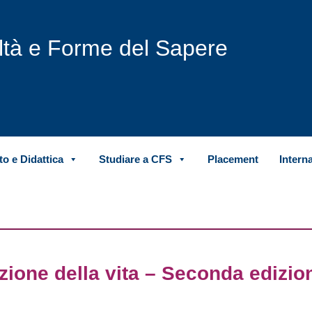
iltà e Forme del Sapere
o e Didattica
Studiare a CFS
Placement
Intern
gazione della vita – Seconda edizio