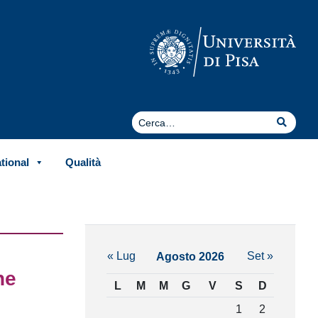
Cerca
Cerca
ational
Qualità
« Lug
Set »
Agosto 2026
ne
L
M
M
G
V
S
D
1
2