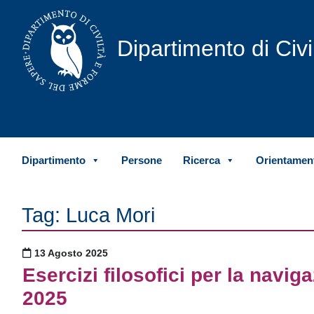
Vai al contenuto
Dipartimento di Civ
Dipartimento
Persone
Ricerca
Orientament
Tag:
Luca Mori
Pubblicato il
13 Agosto 2025
Esercizi filosofici per la navi
2025