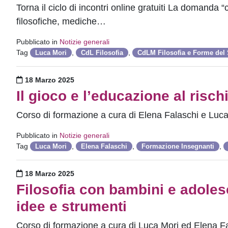
Torna il ciclo di incontri online gratuiti La domanda “
filosofiche, mediche…
Pubblicato in
Notizie generali
Tag
,
,
Luca Mori
CdL Filosofia
CdLM Filosofia e Forme del
Pubblicato il
18 Marzo 2025
Il gioco e l’educazione al rischi
Corso di formazione a cura di Elena Falaschi e Luc
Pubblicato in
Notizie generali
Tag
,
,
,
Luca Mori
Elena Falaschi
Formazione Insegnanti
Pubblicato il
18 Marzo 2025
Filosofia con bambini e adolesc
idee e strumenti
Corso di formazione a cura di Luca Mori ed Elena F