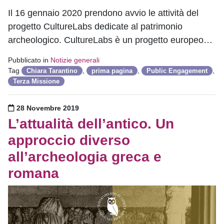
Il 16 gennaio 2020 prendono avvio le attività del
progetto CultureLabs dedicate al patrimonio
archeologico. CultureLabs è un progetto europeo…
Pubblicato in
Notizie generali
Tag
,
,
,
Chiara Tarantino
prima pagina
Public Engagement
Terza Missione
Pubblicato il
28 Novembre 2019
L’attualità dell’antico. Un
approccio diverso
all’archeologia greca e
romana