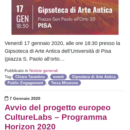
Venerdì 17 gennaio 2020, alle ore 18:30 presso la
Gipsoteca di Arte Antica dell’Università di Pisa
(piazza S. Paolo all’orto…
Pubblicato in
Notizie generali
Tag
,
,
,
Chiara Tarantino
eventi
Gipsoteca di Arte Antica
,
Public Engagement
Terza Missione
Pubblicato il
7 Gennaio 2020
Avvio del progetto europeo
CultureLabs – Programma
Horizon 2020