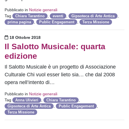
Pubblicato in
Notizie generali
Tag
,
,
,
Chiara Tarantino
eventi
Gipsoteca di Arte Antica
,
,
prima pagina
Public Engagement
Terza Missione
Pubblicato il
18 Ottobre 2018
Il Salotto Musicale: quarta
edizione
Il Salotto Musicale è un progetto di Associazione
Culturale Chi vuol esser lieto sia… che dal 2008
opera nell’intento di…
Pubblicato in
Notizie generali
Tag
,
,
Anna Ulivieri
Chiara Tarantino
,
,
Gipsoteca di Arte Antica
Public Engagement
Terza Missione