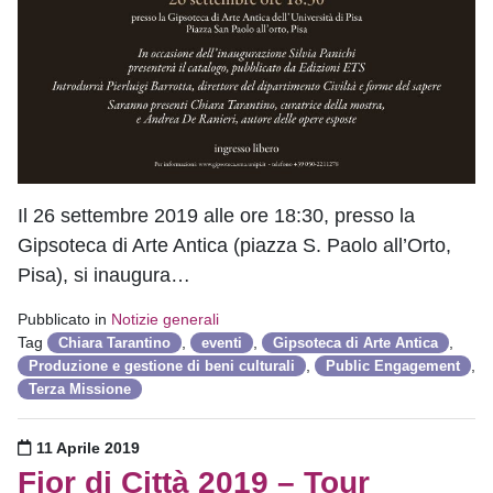
Il 26 settembre 2019 alle ore 18:30, presso la
Gipsoteca di Arte Antica (piazza S. Paolo all’Orto,
Pisa), si inaugura…
Pubblicato in
Notizie generali
Tag
,
,
,
Chiara Tarantino
eventi
Gipsoteca di Arte Antica
,
,
Produzione e gestione di beni culturali
Public Engagement
Terza Missione
Pubblicato il
11 Aprile 2019
Fior di Città 2019 – Tour