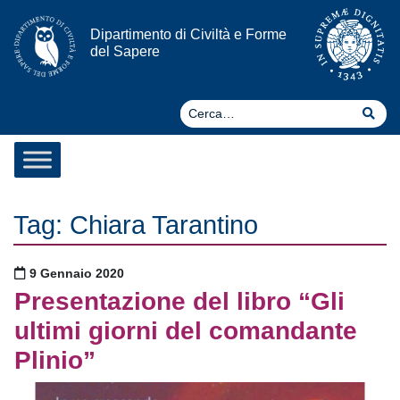
Vai al contenuto
Dipartimento di Civiltà e Forme
del Sapere
Ce
Cer
Tag:
Chiara Tarantino
Pubblicato il
9 Gennaio 2020
Presentazione del libro “Gli
ultimi giorni del comandante
Plinio”