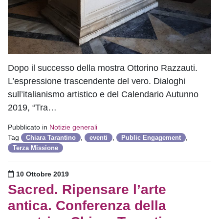
Dopo il successo della mostra Ottorino Razzauti.
L’espressione trascendente del vero. Dialoghi
sull’italianismo artistico e del Calendario Autunno
2019, “Tra…
Pubblicato in
Notizie generali
Tag
,
,
,
Chiara Tarantino
eventi
Public Engagement
Terza Missione
Pubblicato il
10 Ottobre 2019
Sacred. Ripensare l’arte
antica. Conferenza della