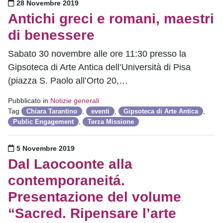
Pubblicato il
28 Novembre 2019
Antichi greci e romani, maestri
di benessere
Sabato 30 novembre alle ore 11:30 presso la
Gipsoteca di Arte Antica dell’Università di Pisa
(piazza S. Paolo all’Orto 20,…
Pubblicato in
Notizie generali
Tag
,
,
,
Chiara Tarantino
eventi
Gipsoteca di Arte Antica
,
Public Engagement
Terza Missione
Pubblicato il
5 Novembre 2019
Dal Laocoonte alla
contemporaneitá.
Presentazione del volume
“Sacred. Ripensare l’arte