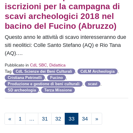
iscrizioni per la campagna di
scavi archeologici 2018 nel
bacino del Fucino (Abruzzo)
Questo anno le attività di scavo interesseranno due
siti neolitici: Colle Santo Stefano (AQ) e Rio Tana
(AQ).…
Pubblicato in
CdL SBC
,
Didattica
Tag
,
,
CdL Scienze dei Beni Culturali
CdLM Archeologia
,
,
Cristiana Petrinelli
Fucino
,
,
Produzione e gestione di beni culturali
scavi
,
SD archeologia
Terza Missione
«
1
…
31
32
33
34
»