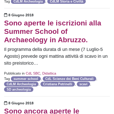
Tag
,
CdLM Archeologia
CdLM Storia e Civiltà
Pubblicato il
8 Giugno 2018
Sono aperte le iscrizioni alla
Summer School of
Archaeology in Abruzzo.
Il programma della durata di un mese (7 Luglio-5
Agosto) prevede ogni mattina attività di scavo in un
sito preistorico…
Pubblicato in
CdL SBC
,
Didattica
Tag
,
,
summer school
CdL Scienze dei Beni Culturali
,
,
,
CdLM Archeologia
Cristiana Petrinelli
scavi
SD archeologia
Pubblicato il
8 Giugno 2018
Sono ancora aperte le