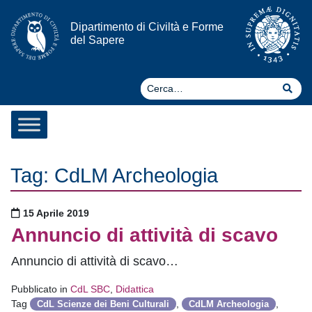
Vai al contenuto
Dipartimento di Civiltà e Forme
del Sapere
Ce
Cer
Tag:
CdLM Archeologia
Pubblicato il
15 Aprile 2019
Annuncio di attività di scavo
Annuncio di attività di scavo…
Pubblicato in
CdL SBC
,
Didattica
Tag
,
,
CdL Scienze dei Beni Culturali
CdLM Archeologia