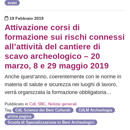
scavi
Pubblicato il
19 Febbraio 2019
Attivazione corsi di
formazione sui rischi connessi
all’attività del cantiere di
scavo archeologico – 20
marzo, 8 e 29 maggio 2019
Anche quest’anno, coerentemente con le norme in
materia di salute e sicurezza nei luoghi di lavoro,
verrà organizzata la formazione obbligatoria…
Pubblicato in
CdL SBC
,
Notizie generali
Tag
,
,
CdL Scienze dei Beni Culturali
CdLM Archeologia
,
prima pagina
Scuola di Specializzazione in Beni Archeologici