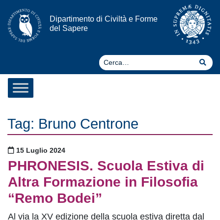
Vai al contenuto
Dipartimento di Civiltà e Forme
del Sapere
Ce
Cer
Tag:
Bruno Centrone
Pubblicato il
15 Luglio 2024
PHRONESIS. Scuola Estiva di
Altra Formazione in Filosofia
“Remo Bodei”
Al via la XV edizione della scuola estiva diretta dal