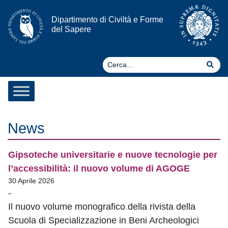
Vai al contenuto
Dipartimento di Civiltà e Forme
del Sapere
Ce
Cer
News
Gipsoteche universitarie e nuove tecnologie per
l’accessibilità: il nuovo volume di AGOGE
30 Aprile 2026
-
Il nuovo volume monografico della rivista della
Scuola di Specializzazione in Beni Archeologici