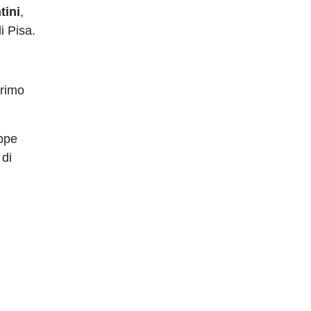
tini
,
i Pisa.
primo
ppe
 di