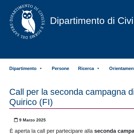
Vai al contenuto
Dipartimento di Civ
Dipartimento
Persone
Ricerca
Orientament
Call per la seconda campagna di
Quirico (FI)
Pubblicato il
9 Marzo 2025
È aperta la call per partecipare alla
seconda campag