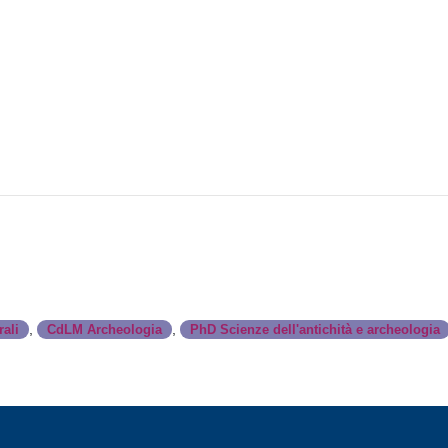
,
,
ali
CdLM Archeologia
PhD Scienze dell'antichità e archeologia