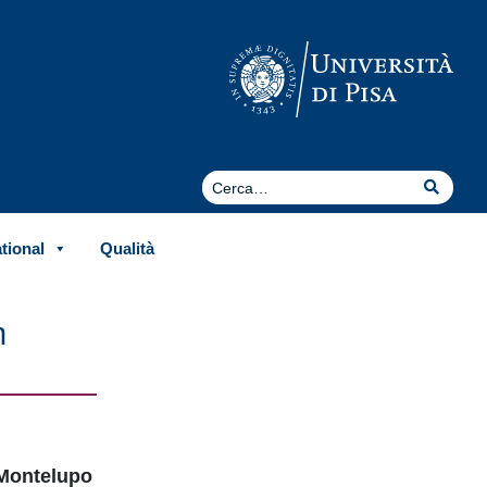
Cerca
Cerca
ational
Qualità
n
 Montelupo