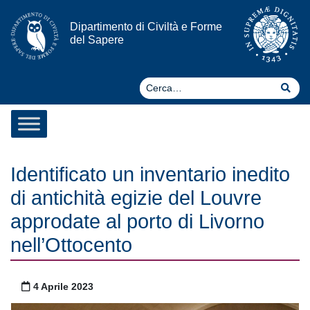
Vai al contenuto
Dipartimento di Civiltà e Forme
del Sapere
Ce
Cer
Identificato un inventario inedito
di antichità egizie del Louvre
approdate al porto di Livorno
nell’Ottocento
Pubblicato il
4 Aprile 2023