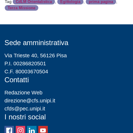
Tag
,
,
,
CdLM Orientalistica
Egittologia
prima pagina
Terza Missione
Sede amministrativa
Via Trieste 40, 56126 Pisa
P.I. 00286820501
C.F. 80003670504
Contatti
Redazione Web
direzione@cfs.unipi.it
cfds@pec.unipi.it
I nostri social