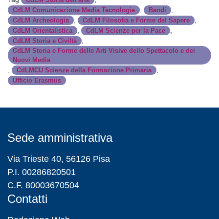
,
,
CdLM Comunicazione Media Tecnologie
Bandi
,
,
CdLM Archeologia
CdLM Filosofia e Forme del Sapere
,
,
CdLM Orientalistica
CdLM Scienze per la Pace
,
CdLM Storia e Civiltà
CdLM Storia e Forme delle Arti Visive dello Spettacolo e dei
Nuovi Media
,
,
CdLMCU Scienze della Formazione Primaria
Ufficio Erasmus
Sede amministrativa
Via Trieste 40, 56126 Pisa
P.I. 00286820501
C.F. 80003670504
Contatti