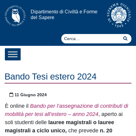
Vai al contenuto
Dipartimento di Civiltà e Forme
del Sapere
Ce
Cer
Bando Tesi estero 2024
Pubblicato il
11 Giugno 2024
È online il
Bando per l’assegnazione di contributi di
mobilità per tesi all’estero – anno 2024
, aperto ai
soli studenti delle
lauree magistrali o lauree
magistrali a ciclo unico,
che prevede
n. 20