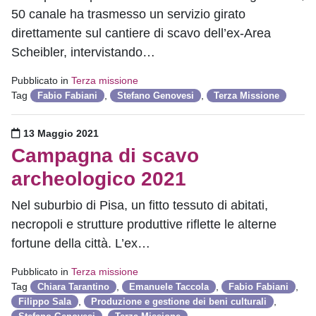
50 canale ha trasmesso un servizio girato
direttamente sul cantiere di scavo dell’ex-Area
Scheibler, intervistando…
Pubblicato in
Terza missione
Tag
,
,
Fabio Fabiani
Stefano Genovesi
Terza Missione
Pubblicato il
13 Maggio 2021
Campagna di scavo
archeologico 2021
Nel suburbio di Pisa, un fitto tessuto di abitati,
necropoli e strutture produttive riflette le alterne
fortune della città. L’ex…
Pubblicato in
Terza missione
Tag
,
,
,
Chiara Tarantino
Emanuele Taccola
Fabio Fabiani
,
,
Filippo Sala
Produzione e gestione dei beni culturali
,