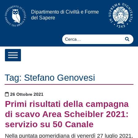
Vai al contenuto
Dipartimento di Civiltà e Forme
del Sapere
Ce
Cer
Tag:
Stefano Genovesi
Pubblicato il
26 Ottobre 2021
Primi risultati della campagna
di scavo Area Scheibler 2021:
servizio su 50 Canale
Nella puntata pomeridiana di venerdì 27 luglio 2021,