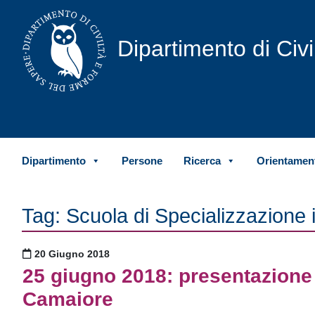
Vai al contenuto
Dipartimento di Civ
Dipartimento
Persone
Ricerca
Orientament
Tag:
Scuola di Specializzazione i
Pubblicato il
20 Giugno 2018
25 giugno 2018: presentazione 
Camaiore