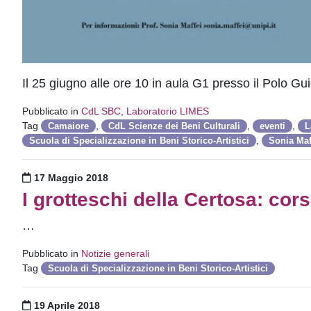
Il 25 giugno alle ore 10 in aula G1 presso il Polo Gui
Pubblicato in
CdL SBC
,
Laboratorio LIMES
Tag
,
,
,
Camaiore
CdL Scienze dei Beni Culturali
eventi
L
,
Scuola di Specializzazione in Beni Storico-Artistici
Sonia Maf
Pubblicato il
17 Maggio 2018
I grotteschi della Certosa: cor
…
Pubblicato in
Notizie generali
Tag
Scuola di Specializzazione in Beni Storico-Artistici
Pubblicato il
19 Aprile 2018