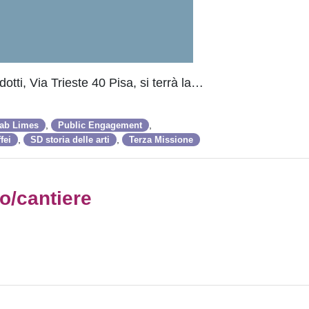
dotti, Via Trieste 40 Pisa, si terrà la…
,
,
ab Limes
Public Engagement
,
,
fei
SD storia delle arti
Terza Missione
so/cantiere