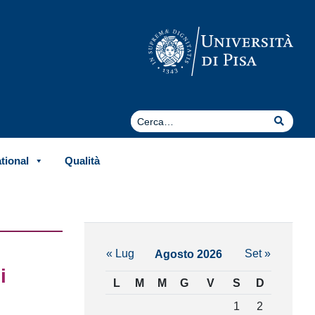
Cerca
Cerca
ational
Qualità
« Lug
Set »
Agosto 2026
i
L
M
M
G
V
S
D
1
2