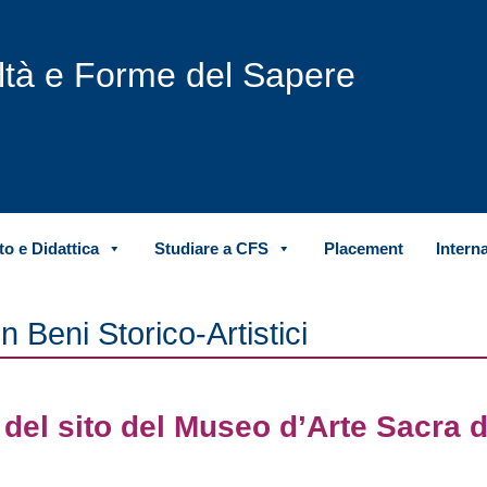
iltà e Forme del Sapere
o e Didattica
Studiare a CFS
Placement
Intern
n Beni Storico-Artistici
del sito del Museo d’Arte Sacra d