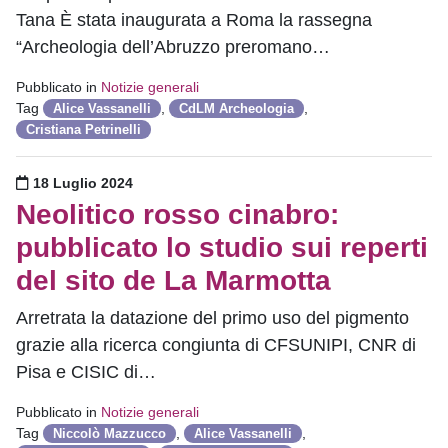
Tana È stata inaugurata a Roma la rassegna
“Archeologia dell’Abruzzo preromano…
Pubblicato in
Notizie generali
Tag
,
,
Alice Vassanelli
CdLM Archeologia
Cristiana Petrinelli
Pubblicato il
18 Luglio 2024
Neolitico rosso cinabro:
pubblicato lo studio sui reperti
del sito de La Marmotta
Arretrata la datazione del primo uso del pigmento
grazie alla ricerca congiunta di CFSUNIPI, CNR di
Pisa e CISIC di…
Pubblicato in
Notizie generali
Tag
,
,
Niccolò Mazzucco
Alice Vassanelli