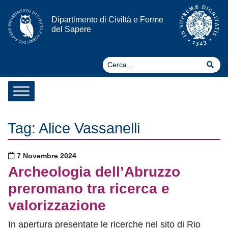
Vai al contenuto
Dipartimento di Civiltà e Forme
del Sapere
Ce
Cer
Tag:
Alice Vassanelli
Pubblicato il
7 Novembre 2024
Archeologia dell’Abruzzo
preromano tra ricerca e
valorizzazione
In apertura presentate le ricerche nel sito di Rio