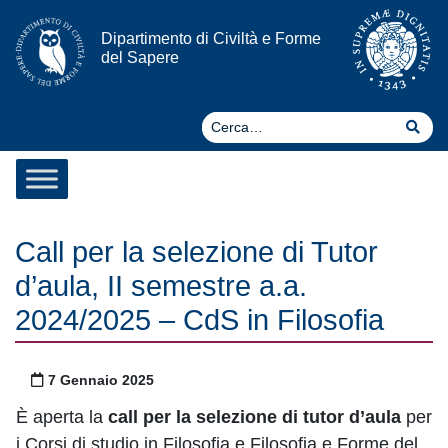
Vai al contenuto
Dipartimento di Civiltà e Forme
del Sapere
Ce
Cer
Call per la selezione di Tutor
d’aula, II semestre a.a.
2024/2025 – CdS in Filosofia
Pubblicato il
7 Gennaio 2025
È aperta la
call per la selezione di tutor d’aula
per
i Corsi di studio in Filosofia e Filosofia e Forme del