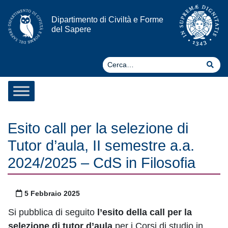
Vai al contenuto
Dipartimento di Civiltà e Forme
del Sapere
Ce
Cer
Esito call per la selezione di
Tutor d’aula, II semestre a.a.
2024/2025 – CdS in Filosofia
Pubblicato il
5 Febbraio 2025
Si pubblica di seguito
l’esito della call per la
selezione di tutor d’aula
per i Corsi di studio in