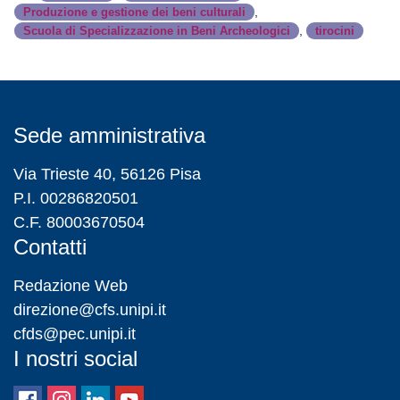
,
Produzione e gestione dei beni culturali
,
Scuola di Specializzazione in Beni Archeologici
tirocini
Sede amministrativa
Via Trieste 40, 56126 Pisa
P.I. 00286820501
C.F. 80003670504
Contatti
Redazione Web
direzione@cfs.unipi.it
cfds@pec.unipi.it
I nostri social