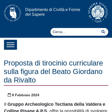
Vai al contenuto
Dipartimento di Civiltà e Forme
del Sapere
Ce
Cer
Proposta di tirocinio curriculare
sulla figura del Beato Giordano
da Rivalto
Pubblicato il
8 Febbraio 2024
Il
Gruppo Archeologico Tectiana della Valdera e
Colline Pisane A.P.S.
offre la possibilità di svolgere