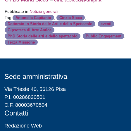
Pubblicato in
Notizie generali
Tag
,
,
Antonella Capitanio
Cinzia Sicca
,
,
Dottorato in Storia delle Arti e dello Spettacolo
eventi
,
Gipsoteca di Arte Antica
,
,
PhD Storia delle arti e dello spettacolo
Public Engagement
Terza Missione
Sede amministrativa
Via Trieste 40, 56126 Pisa
P.I. 00286820501
C.F. 80003670504
Contatti
Redazione Web