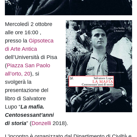
Mercoledì 2 ottobre
alle ore 16:00 ,
presso la
Gipsoteca
di Arte Antica
dell’Università di Pisa
(
Piazza San Paolo
all’orto, 20
), si
svolgerà la
presentazione del
libro di Salvatore
Lupo “
La mafia.
Centosessant’anni
di storia
” (
Donzelli
2018).
L’incontro è organizzato dal Dipartimento di Civiltà e