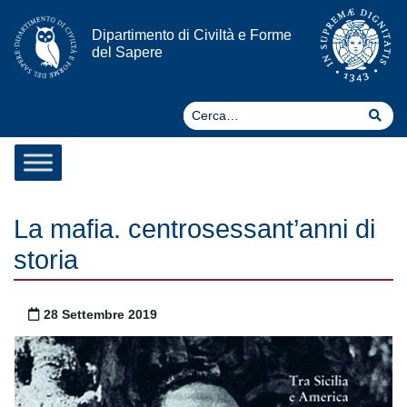
Vai al contenuto
Dipartimento di Civiltà e Forme
del Sapere
Ce
Cer
La mafia. centrosessant’anni di
storia
Pubblicato il
28 Settembre 2019