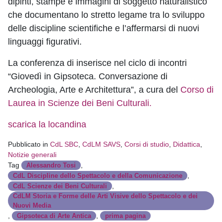
dipinti, stampe e immagini di soggetto naturalistico
che documentano lo stretto legame tra lo sviluppo
delle discipline scientifiche e l’affermarsi di nuovi
linguaggi figurativi.
La conferenza di inserisce nel ciclo di incontri
“Giovedì in Gipsoteca. Conversazione di
Archeologia, Arte e Architettura”, a cura del
Corso di
Laurea in Scienze dei Beni Culturali.
scarica la locandina
Pubblicato in
CdL SBC
,
CdLM SAVS
,
Corsi di studio
,
Didattica
,
Notizie generali
Tag
,
Alessandro Tosi
,
CdL Discipline dello Spettacolo e della Comunicazione
,
CdL Scienze dei Beni Culturali
CdLM Storia e Forme delle Arti Visive dello Spettacolo e dei
Nuovi Media
,
,
Gipsoteca di Arte Antica
prima pagina