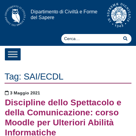
Vai al contenuto
Dipartimento di Civiltà e Forme
del Sapere
Ce
Cer
Tag:
SAI/ECDL
Pubblicato il
3 Maggio 2021
Discipline dello Spettacolo e
della Comunicazione: corso
Moodle per Ulteriori Abilità
Informatiche