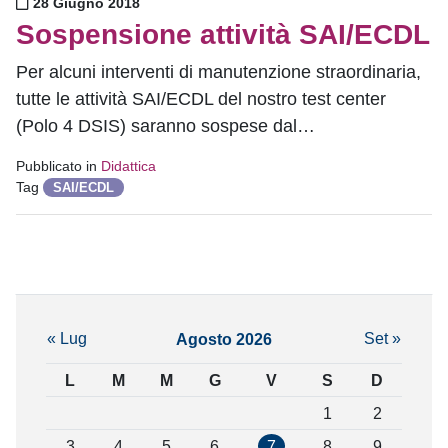
Pubblicato il
28 Giugno 2018
Sospensione attività SAI/ECDL
Per alcuni interventi di manutenzione straordinaria,
tutte le attività SAI/ECDL del nostro test center
(Polo 4 DSIS) saranno sospese dal…
Pubblicato in
Didattica
Tag
SAI/ECDL
« Lug
Set »
Agosto 2026
L
M
M
G
V
S
D
1
2
3
4
5
6
7
8
9