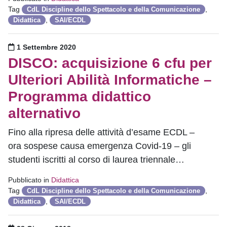
Tag
,
CdL Discipline dello Spettacolo e della Comunicazione
,
Didattica
SAI/ECDL
Pubblicato il
1 Settembre 2020
DISCO: acquisizione 6 cfu per
Ulteriori Abilità Informatiche –
Programma didattico
alternativo
Fino alla ripresa delle attività d’esame ECDL –
ora sospese causa emergenza Covid-19 – gli
studenti iscritti al corso di laurea triennale…
Pubblicato in
Didattica
Tag
,
CdL Discipline dello Spettacolo e della Comunicazione
,
Didattica
SAI/ECDL